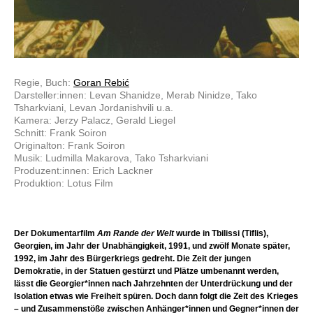
Regie, Buch:
Goran Rebić
Darsteller:innen: Levan Shanidze, Merab Ninidze, Tako
Tsharkviani, Levan Jordanishvili u.a.
Kamera: Jerzy Palacz, Gerald Liegel
Schnitt: Frank Soiron
Originalton: Frank Soiron
Musik: Ludmilla Makarova, Tako Tsharkviani
Produzent:innen: Erich Lackner
Produktion: Lotus Film
Der Dokumentarfilm
Am Rande der Welt
wurde in Tbilissi (Tiflis),
Georgien, im Jahr der Unabhängigkeit, 1991, und zwölf Monate später,
1992, im Jahr des Bürgerkriegs gedreht. Die Zeit der jungen
Demokratie, in der Statuen gestürzt und Plätze umbenannt werden,
lässt die Georgier*innen nach Jahrzehnten der Unterdrückung und der
Isolation etwas wie Freiheit spüren. Doch dann folgt die Zeit des Krieges
– und Zusammenstöße zwischen Anhänger*innen und Gegner*innen der