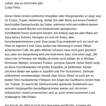
Leben, das es nicht mehr gibt.
(Lotus Film)
Goran Rebić ist kein politischer Analytiker oder Kriegsreporter, er zeigt, was
ist: Chaos, Trauer, Verwirrung, Verfall. Ein alter Mann auf einem Friedhof
beschuldigt Gamsachurdia als Satan, während nicht weit entfernt dessen
und viele andere Bücher von bedeutenden georgischen
Schriftsteller*innen verbrannt werden. Am Anfang sagt ein alter Mann am
Sarg seines Sohnes, Georgien sei nun ein freies, aber
heruntergekommenes Land. Eine junge Frau empfindet sich nur noch als
Alien im eigenen Land. Ganz anders die Stimmung in einem Tifliser
armenischen Café, die alten Männer schauen zwar nicht ganz glücklich
aus, aber von Bürgerkrieg weit und breit keine Spur. Und einer sagt: „Wir
leben hier in Frieden, der Wodka ist immer noch billiger als in Moskau.“
Sinnloses Sterben, sinnloses Trinken, sinnlose Zukunft. Goran Rebić zeigt
all diese Furchtbarkeiten mit großer Empathie, ja Zärtlichkeit. Kinder
zeichnen Bilder wie später in
Jugofilm
und
The Punishment
, Derivate
vollkommen unnotwendiger Gewalt. Aber Goran Rebić ist auch ein im
besten Sinn musikalischer Filmpoet. Ein Engel der Sanftheit in einem Heer
von Trübsal. So taucht die Ziehharmonika spielende Taxifahrerin aus
seinem Vorgängerfilm besänftigend immer wieder auf, mit einem
hebräischen, einem armenischen und, ja, auch einem russischen Lied.
(Katalogtext, Otto Reiter)
Am Rande der Welt
ist nicht dem Argument verpflichtet, sondern der