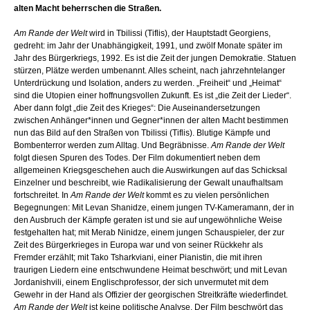
alten Macht beherrschen die Straßen.
Am Rande der Welt
wird in Tbilissi (Tiflis), der Hauptstadt Georgiens,
gedreht: im Jahr der Unabhängigkeit, 1991, und zwölf Monate später im
Jahr des Bürgerkriegs, 1992. Es ist die Zeit der jungen Demokratie. Statuen
stürzen, Plätze werden umbenannt. Alles scheint, nach jahrzehntelanger
Unterdrückung und Isolation, anders zu werden. „Freiheit“ und „Heimat“
sind die Utopien einer hoffnungsvollen Zukunft. Es ist „die Zeit der Lieder“.
Aber dann folgt „die Zeit des Krieges“: Die Auseinandersetzungen
zwischen Anhänger*innen und Gegner*innen der alten Macht bestimmen
nun das Bild auf den Straßen von Tbilissi (Tiflis). Blutige Kämpfe und
Bombenterror werden zum Alltag. Und Begräbnisse.
Am Rande der Welt
folgt diesen Spuren des Todes. Der Film dokumentiert neben dem
allgemeinen Kriegsgeschehen auch die Auswirkungen auf das Schicksal
Einzelner und beschreibt, wie Radikalisierung der Gewalt unaufhaltsam
fortschreitet. In
Am Rande der Welt
kommt es zu vielen persönlichen
Begegnungen: Mit Levan Shanidze, einem jungen TV-Kameramann, der in
den Ausbruch der Kämpfe geraten ist und sie auf ungewöhnliche Weise
festgehalten hat; mit Merab Ninidze, einem jungen Schauspieler, der zur
Zeit des Bürgerkrieges in Europa war und von seiner Rückkehr als
Fremder erzählt; mit Tako Tsharkviani, einer Pianistin, die mit ihren
traurigen Liedern eine entschwundene Heimat beschwört; und mit Levan
Jordanishvili, einem Englischprofessor, der sich unvermutet mit dem
Gewehr in der Hand als Offizier der georgischen Streitkräfte wiederfindet.
Am Rande der Welt
ist keine politische Analyse. Der Film beschwört das