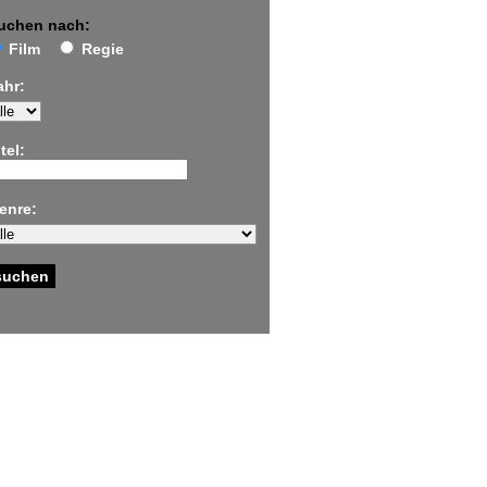
uchen nach:
Film
Regie
ahr:
tel:
enre: