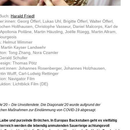
 Buch:
Harald Friedl
er:innen: Georg Öfferl, Lukas Uhl, Brigitte Öfferl, Walter Öfferl,
chen Holthausen, Christophe Vasseur, Daniel Malcorps, Karl de
Apollonia Poilâne, Martin Häusling, Joëlle Rüegg, Martin Allram,
Bourgeois
: Helmut Wimmer
: Martin Kayser Landwehr
lton: Tong Zhang, Nora Czamler
Gerald Schuller
esign: Thomas Pötz
ent:innen: Johannes Rosenberger, Johannes Holzhausen,
tin Wulff, Carl-Ludwig Rettinger
ion: Navigator Film
ktion: Lichtblick Film (DE)
e’20 – Die Unvollendete. Die Diagonale’20 wurde aufgrund der
ichen Maßnahmen zur Eindämmung von COVID-19 abgesagt.
Laibe und purzelnde Brötchen. In Europas Backstuben geht es vielfältig
sterreich werden die lebendig anmutenden Sauerteige achtungsvoll