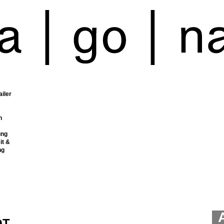
ailer
n
ung
it &
ng
OT