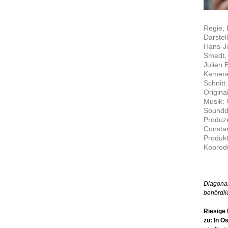
Regie,
Darstell
Hans-Jo
Smedt, 
Julien 
Kamera
Schnitt
Origina
Musik: 
Soundd
Produz
Constan
Produkt
Koprodu
Diagonal
behördl
Riesige 
zu: In Ö