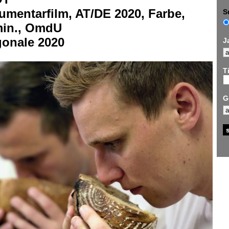
umentarfilm, AT/DE 2020, Farbe,
S
min., OmdU
gonale 2020
J
Ti
G