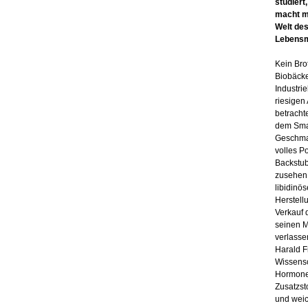
studiert
macht ma
Welt des
Lebensmi
Kein Bro
Biobäcke
Industri
riesigen
betracht
dem Smar
Geschmac
volles Po
Backstub
zusehen,
libidinö
Herstell
Verkauf 
seinen M
verlasse
Harald F
Wissensc
Hormone 
Zusatzst
und weic