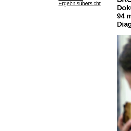
Ergebnisübersicht
Dok
94 
Dia