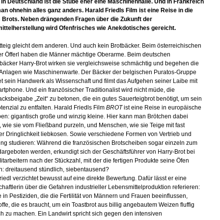
, in Deutschland ist die Stube eher eine Maschinenhalle. Und in Frankreich
n ohnehin alles ganz anders. Harald Friedls Film ist eine Reise in die
 Brots. Neben drängenden Fragen über die Zukunft der
ttelherstellung wird Ofenfrisches wie Anekdotisches gereicht.
tteig gleicht dem anderen. Und auch kein Brotbäcker. Beim österreichischen
r Öfferl haben die Männer mächtige Oberarme. Beim deutschen
ebäcker Harry-Brot wirken sie vergleichsweise schmächtig und begehen die
 Anlagen wie Maschinenwarte. Der Bäcker der belgischen Puratos-Gruppe
et sein Handwerk als Wissenschaft und filmt das Aufgehen seiner Laibe mit
tphone. Und ein französischer Traditionalist wird nicht müde, die
ksbeigabe „Zeit“ zu betonen, die ein gutes Sauerteigbrot benötigt, um sein
tenzial zu entfalten. Harald Friedls Film
BROT
ist eine Reise in europäische
en: gigantisch große und winzig kleine. Hier kann man Brötchen dabei
 wie sie vom Fließband purzeln, und Menschen, wie sie Teige mit fast
ser Dringlichkeit liebkosen. Sowie verschiedene Formen von Vertrieb und
ung studieren: Während die französischen Brotscheiben sogar einzeln zum
dargeboten werden, erkundigt sich der Geschäftsführer von Harry-Brot bei
itarbeitern nach der Stückzahl, mit der die fertigen Produkte seine Öfen
n: dreitausend stündlich, siebentausend?
riedl verzichtet bewusst auf eine direkte Bewertung. Dafür lässt er eine
haftlerin über die Gefahren industrieller Lebensmittelproduktion referieren:
in Pestiziden, die die Fertilität von Männern und Frauen beeinflussen,
offe, die es braucht, um ein Toastbrot aus billig angebautem Weizen fluffig
h zu machen. Ein Landwirt spricht sich gegen den intensiven