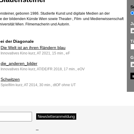
S
uensteiner, geboren 1986. Studierte Kunst und digitale Medien an der
 der bildenden Künste Wien sowie Theater-, Film- und Medienwissenschaft
J
niversität Wien. Filmemacherin und Autorin.
bei der Diagonale
Ti
Die Welt ist an ihren Rändern blau
Innovatives Kino kurz, AT 2021, 15 min., eF
G
die_anderen_bilder
Innovatives Kino kurz, AT/DE/FR 2018, 17 min., eOV
Schwitzen
Spielfilm kurz, AT 2014, 30 min., dtOF ohne UT
–