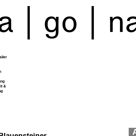
ailer
n
ung
it &
ng
 Blauensteiner