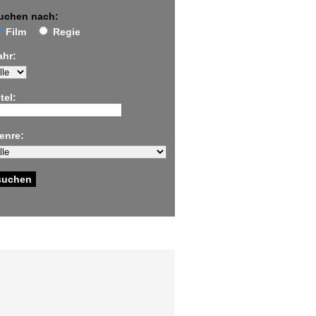
uchen nach:
Film
Regie
ahr:
tel:
enre: