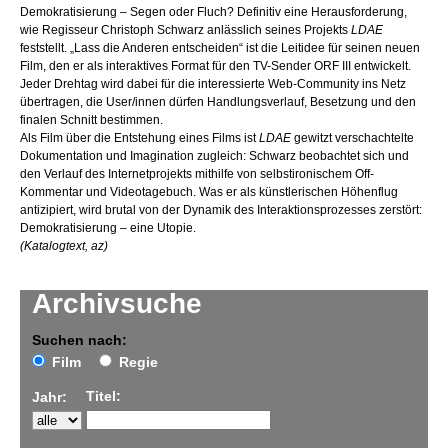
Demokratisierung – Segen oder Fluch? Definitiv eine Herausforderung,
wie Regisseur Christoph Schwarz anlässlich seines Projekts
LDAE
feststellt. „Lass die Anderen entscheiden“ ist die Leitidee für seinen neuen
Film, den er als interaktives Format für den TV-Sender ORF III entwickelt.
Jeder Drehtag wird dabei für die interessierte Web-Community ins Netz
übertragen, die User/innen dürfen Handlungsverlauf, Besetzung und den
finalen Schnitt bestimmen.
Als Film über die Entstehung eines Films ist
LDAE
gewitzt verschachtelte
Dokumentation und Imagination zugleich: Schwarz beobachtet sich und
den Verlauf des Internetprojekts mithilfe von selbstironischem Off-
Kommentar und Videotagebuch. Was er als künstlerischen Höhenflug
antizipiert, wird brutal von der Dynamik des Interaktionsprozesses zerstört:
Demokratisierung – eine Utopie.
(Katalogtext, az)
Archivsuche
Suchen nach:
Film
Regie
Titel:
Jahr: