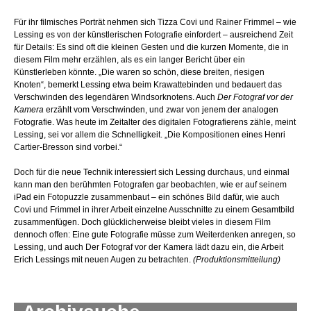
Für ihr filmisches Porträt nehmen sich Tizza Covi und Rainer Frimmel – wie
Lessing es von der künstlerischen Fotografie einfordert – ausreichend Zeit
für Details: Es sind oft die kleinen Gesten und die kurzen Momente, die in
diesem Film mehr erzählen, als es ein langer Bericht über ein
Künstlerleben könnte. „Die waren so schön, diese breiten, riesigen
Knoten“, bemerkt Lessing etwa beim Krawattebinden und bedauert das
Verschwinden des legendären Windsorknotens. Auch
Der Fotograf vor der
Kamera
erzählt vom Verschwinden, und zwar von jenem der analogen
Fotografie. Was heute im Zeitalter des digitalen Fotografierens zähle, meint
Lessing, sei vor allem die Schnelligkeit. „Die Kompositionen eines Henri
Cartier-Bresson sind vorbei.“
Doch für die neue Technik interessiert sich Lessing durchaus, und einmal
kann man den berühmten Fotografen gar beobachten, wie er auf seinem
iPad ein Fotopuzzle zusammenbaut – ein schönes Bild dafür, wie auch
Covi und Frimmel in ihrer Arbeit einzelne Ausschnitte zu einem Gesamtbild
zusammenfügen. Doch glücklicherweise bleibt vieles in diesem Film
dennoch offen: Eine gute Fotografie müsse zum Weiterdenken anregen, so
Lessing, und auch Der Fotograf vor der Kamera lädt dazu ein, die Arbeit
Erich Lessings mit neuen Augen zu betrachten.
(Produktionsmitteilung)