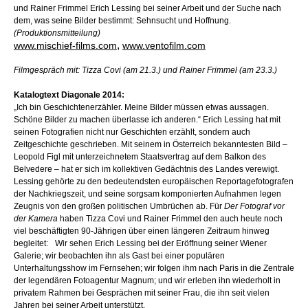
und Rainer Frimmel Erich Lessing bei seiner Arbeit und der Suche nach
dem, was seine Bilder bestimmt: Sehnsucht und Hoffnung.
(Produktionsmitteilung)
,
www.mischief-films.com
www.ventofilm.com
Filmgespräch mit: Tizza Covi (am 21.3.) und Rainer Frimmel (am 23.3.)
Katalogtext Diagonale 2014:
„Ich bin Geschichtenerzähler. Meine Bilder müssen etwas aussagen.
Schöne Bilder zu machen überlasse ich anderen.“ Erich Lessing hat mit
seinen Fotografien nicht nur Geschichten erzählt, sondern auch
Zeitgeschichte geschrieben. Mit seinem in Österreich bekanntesten Bild –
Leopold Figl mit unterzeichnetem Staatsvertrag auf dem Balkon des
Belvedere – hat er sich im kollektiven Gedächtnis des Landes verewigt.
Lessing gehörte zu den bedeutendsten europäischen Reportagefotografen
der Nachkriegszeit, und seine sorgsam komponierten Aufnahmen legen
Zeugnis von den großen politischen Umbrüchen ab. Für
Der Fotograf vor
der Kamera
haben Tizza Covi und Rainer Frimmel den auch heute noch
viel beschäftigten 90-Jährigen über einen längeren Zeitraum hinweg
begleitet: Wir sehen Erich Lessing bei der Eröffnung seiner Wiener
Galerie; wir beobachten ihn als Gast bei einer populären
Unterhaltungsshow im Fernsehen; wir folgen ihm nach Paris in die Zentrale
der legendären Fotoagentur Magnum; und wir erleben ihn wiederholt in
privatem Rahmen bei Gesprächen mit seiner Frau, die ihn seit vielen
Jahren bei seiner Arbeit unterstützt.