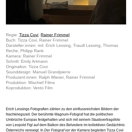
Regie:
Tizza Covi
,
Rainer Frimmel
Buch: Tizza Covi, Rainer Frimmel
Darsteller:innen: mit: Erich Lessing, Traudl Lessing, Thomas
Reche, Philipp Rank
Kamera: Rainer Frimmel
Schnitt: Emily Artmann
Originalton: Tizza Covi
Sounddesign: Manuel Grandpierre
Produzent:innen: Ralph Wieser, Rainer Frimmel
Produktion: Mischief Films
Koproduktion: Vento Film
Erich Lessings Fotografien zählen zu den einflussreichsten Bildern der
Nachkriegszeit. Der berühmte Magnum-Fotograf hat die politischen
Umbrüche Europas festgehalten und sich mit seinem Staatsvertragsfoto
von Leopold Figl auf dem Balkon des Belvedere im kollektiven Gedächtnis
Österreichs verewigt. In
Der Fotograf vor der Kamera
begleiten Tizza Covi