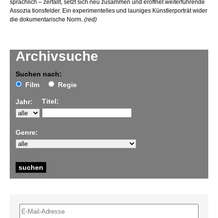
sprachlich – zerfällt, setzt sich neu zusammen und eröffnet weiterführende
Assozia­ tionsfelder. Ein experimentelles und launiges Künstlerporträt wider
die dokumentarische Norm.
(red)
Archivsuche
Suchen nach:
Film
Regie
Titel:
Jahr:
Genre: