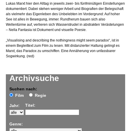
Lukas Marxt hier den Alltag in jeweils zwei- bis fünfminütigen Einstellungen
dokumentiert. Dabei stehen weniger Arbeit und Biografien der Belegschaft
als vielmehr das Eigenleben des Unbelebten im Vordergrund: Auf hoher
See ist alles in Bewegung, immer. Rundherum bauen sich also
Wellentürme auf, verlieren sich Wasserstrudel in abstrakten Verästelungen
– Nella Fantasia ist Dokument und visuelle Poesie.
„Visualising and describing the nothingness might seem paradox“, ist in
einem Begleittext zum Film zu lesen. Mit distanzierter Haltung gelingt es
Marxt, das Paradox zu umschiffen. Eine Annäherung von unfassbarer
Sogwirkung. (red)
Archivsuche
Suchen nach:
Film
Regie
Titel:
Jahr:
Genre: