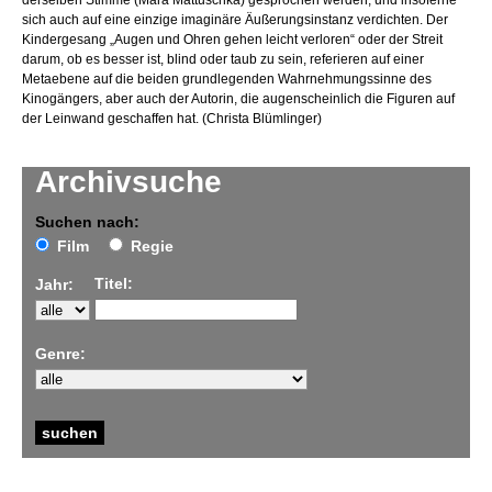
derselben Stimme (Mara Mattuschka) gesprochen werden, und insoferne
sich auch auf eine einzige imaginäre Äußerungsinstanz verdichten. Der
Kindergesang „Augen und Ohren gehen leicht verloren“ oder der Streit
darum, ob es besser ist, blind oder taub zu sein, referieren auf einer
Metaebene auf die beiden grundlegenden Wahrnehmungssinne des
Kinogängers, aber auch der Autorin, die augenscheinlich die Figuren auf
der Leinwand geschaffen hat. (Christa Blümlinger)
Archivsuche
Suchen nach:
Film
Regie
Titel:
Jahr:
Genre: