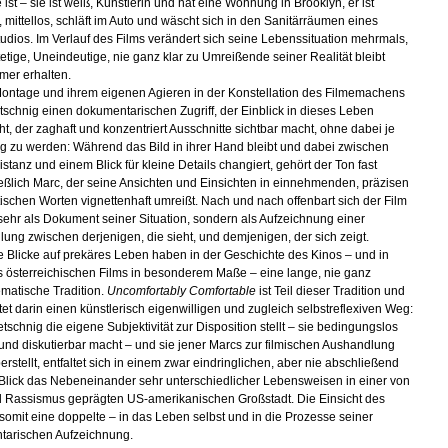
e ist – sie ist weiß, Künstlerin und hat eine Wohnung in Brooklyn, er ist
 mittellos, schläft im Auto und wäscht sich in den Sanitärräumen eines
tudios. Im Verlauf des Films verändert sich seine Lebenssituation mehrmals,
etige, Uneindeutige, nie ganz klar zu Umreißende seiner Realität bleibt
mer erhalten.
 Montage und ihrem eigenen Agieren in der Konstellation des Filmemachens
etschnig einen dokumentarischen Zugriff, der Einblick in dieses Leben
ht, der zaghaft und konzentriert Ausschnitte sichtbar macht, ohne dabei je
fig zu werden: Während das Bild in ihrer Hand bleibt und dabei zwischen
stanz und einem Blick für kleine Details changiert, gehört der Ton fast
eßlich Marc, der seine Ansichten und Einsichten in einnehmenden, präzisen
ischen Worten vignettenhaft umreißt. Nach und nach offenbart sich der Film
 sehr als Dokument seiner Situation, sondern als Aufzeichnung einer
ung zwischen derjenigen, die sieht, und demjenigen, der sich zeigt.
e Blicke auf prekäres Leben haben in der Geschichte des Kinos – und in
s österreichischen Films in besonderem Maße – eine lange, nie ganz
matische Tradition.
Uncomfortably Comfortable
ist Teil dieser Tradition und
tet darin einen künstlerisch eigenwilligen und zugleich selbstreflexiven Weg:
tschnig die eigene Subjektivität zur Disposition stellt – sie bedingungslos
 und diskutierbar macht – und sie jener Marcs zur filmischen Aushandlung
rstellt, entfaltet sich in einem zwar eindringlichen, aber nie abschließend
n Blick das Nebeneinander sehr unterschiedlicher Lebensweisen in einer von
 Rassismus geprägten US-amerikanischen Großstadt. Die Einsicht des
t somit eine doppelte – in das Leben selbst und in die Prozesse seiner
tarischen Aufzeichnung.