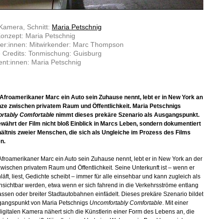
Kamera, Schnitt:
Maria Petschnig
onzept: Maria Petschnig
ler:innen: Mitwirkender: Marc Thompson
 Credits: Tonmischung: Guisburg
nt:innen: Maria Petschnig
 Afroamerikaner Marc ein Auto sein Zuhause nennt, lebt er in New York an
ze zwischen privatem Raum und Öffentlichkeit. Maria Petschnigs
rtably Comfortable
nimmt dieses prekäre Szenario als Ausgangspunkt.
währt der Film nicht bloß Einblick in Marcs Leben, sondern dokumentiert
ältnis zweier Menschen, die sich als Ungleiche im Prozess des Films
n.
 Afroamerikaner Marc ein Auto sein Zuhause nennt, lebt er in New York an der
wischen privatem Raum und Öffentlichkeit. Seine Unterkunft ist – wenn er
läft, liest, Gedichte scheibt – immer für alle einsehbar und kann zugleich als
nsichtbar werden, etwa wenn er sich fahrend in die Verkehrsströme entlang
ssen oder breiter Stadtautobahnen einfädelt. Dieses prekäre Szenario bildet
gangspunkt von Maria Petschnigs
Uncomfortably Comfortable
. Mit einer
digitalen Kamera nähert sich die Künstlerin einer Form des Lebens an, die