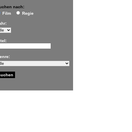
uchen nach:
Film
Regie
ahr:
tel:
enre: