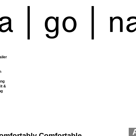
ailer
n
ung
it &
ng
omfortably Comfortable