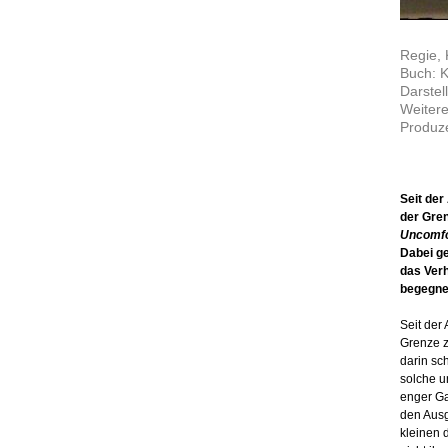
Regie, 
Buch: K
Darstel
Weitere
Produze
Seit der
der Gren
Uncomfo
Dabei ge
das Verh
begegne
Seit der
Grenze z
darin sch
solche u
enger Ga
den Aus
kleinen 