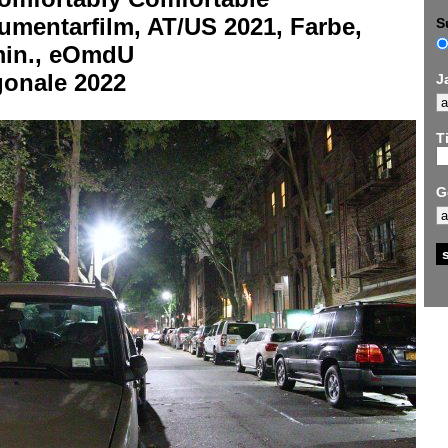
umentarfilm, AT/US 2021, Farbe,
S
min., eOmdU
gonale 2022
J
Ti
G