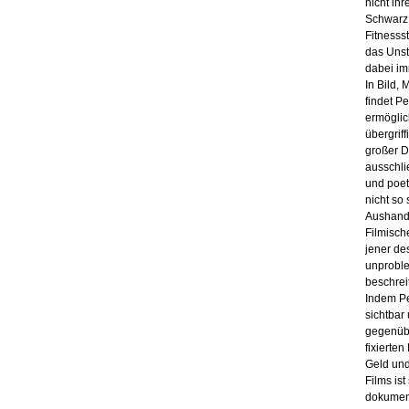
nicht ihr
Schwarz,
Fitnesss
das Unst
dabei im
In Bild,
findet P
ermöglic
übergrif
großer Di
ausschli
und poet
nicht so
Aushandl
Filmisch
jener de
unproble
beschrei
Indem Pe
sichtbar
gegenübe
fixierte
Geld und
Films is
dokumen