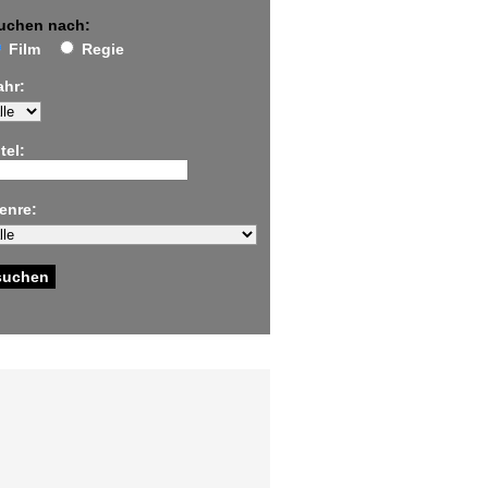
uchen nach:
Film
Regie
ahr:
tel:
enre: