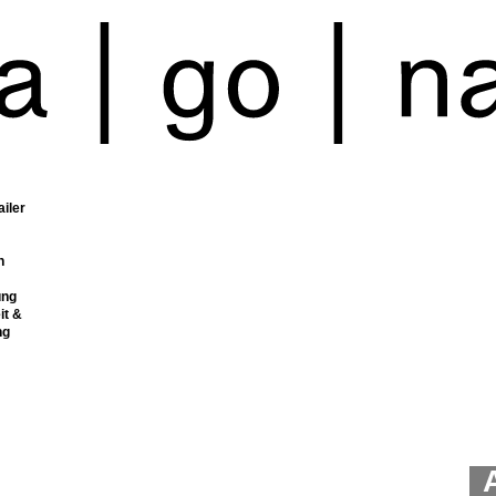
ailer
n
ung
it &
ng