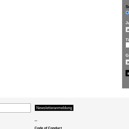
S
J
Ti
G
–
Code of Conduct