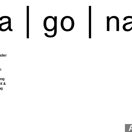
ailer
n
ung
it &
ng