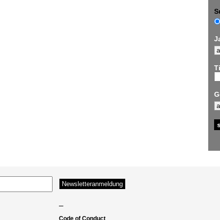
S
J
Ti
G
–
Code of Conduct