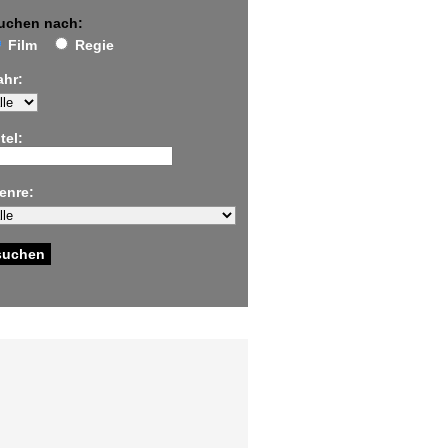
uchen nach:
Film
Regie
ahr:
tel:
enre: