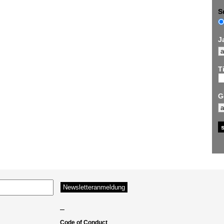
S
J
Ti
G
–
Code of Conduct