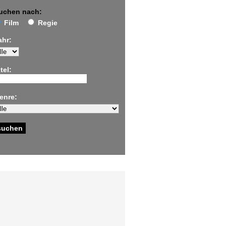
uchen nach:
Film
Regie
ahr:
tel:
enre: