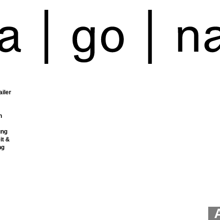
ailer
n
ung
it &
ng