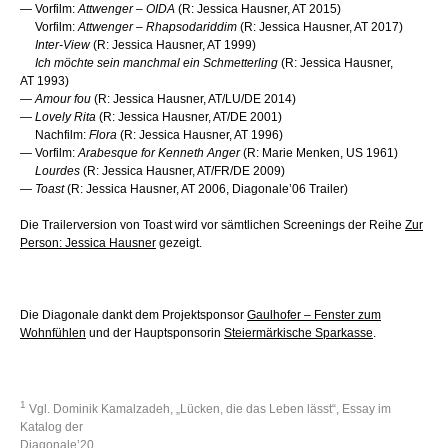
— Vorfilm:
Attwenger – OIDA
(R: Jessica Hausner, AT 2015)
Vorfilm:
Attwenger – Rhapsodariddim
(R: Jessica Hausner, AT 2017)
Inter-View
(R: Jessica Hausner, AT 1999)
Ich möchte sein manchmal ein Schmetterling
(R: Jessica Hausner,
AT 1993)
—
Amour fou
(R: Jessica Hausner, AT/LU/DE 2014)
—
Lovely Rita
(R: Jessica Hausner, AT/DE 2001)
Nachfilm:
Flora
(R: Jessica Hausner, AT 1996)
— Vorfilm:
Arabesque for Kenneth Anger
(R: Marie Menken, US 1961)
Lourdes
(R: Jessica Hausner, AT/FR/DE 2009)
—
T
oast
(R: Jessica Hausner, AT 2006, Diagonale’06 Trailer)
Die Trailerversion von Toast wird vor sämtlichen Screenings der Reihe
Zur
Person: Jessica Hausner
gezeigt.
Die Diagonale dankt dem Projektsponsor
Gaulhofer – Fenster zum
Wohnfühlen
und der Hauptsponsorin
Steiermärkische Sparkasse
.
1
Vgl. Dominik Kamalzadeh, „Lücken, die das Leben lässt“, Essay im
Katalog der
Diagonale’20.