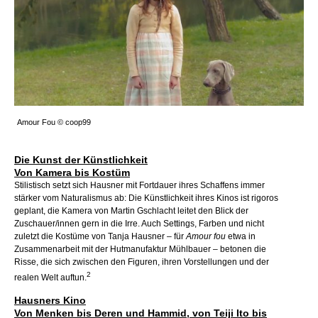
Amour Fou © coop99
Die Kunst der Künstlichkeit
Von Kamera bis Kostüm
Stilistisch setzt sich Hausner mit Fortdauer ihres Schaffens immer
stärker vom Naturalismus ab: Die Künstlichkeit ihres Kinos ist rigoros
geplant, die Kamera von Martin Gschlacht leitet den Blick der
Zuschauer/innen gern in die Irre. Auch Settings, Farben und nicht
zuletzt die
Kostüme von Tanja Hausner – für
Amour fou
etwa in
Zusammenarbeit mit der Hutmanufaktur
Mühlbauer – betonen die
Risse, die sich zwischen den Figuren, ihren Vorstellungen und der
2
realen Welt auftun.
Hausners Kino
Von Menken bis Deren und Hammid, von Teiji Ito bis