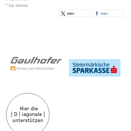
2
Vgl. ebenda.
teilen
teilen