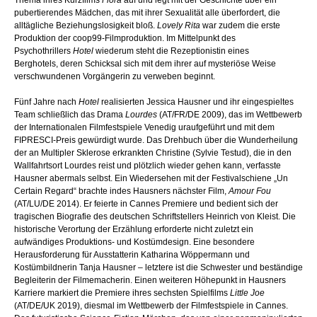
Thema ihres Kurzfilms
Flora
auf und legt mit der Geschichte über ein
pubertierendes Mädchen, das mit ihrer Sexualität alle überfordert, die
alltägliche Beziehungslosigkeit bloß.
Lovely Rita
war zudem die erste
Produktion der coop99-Filmproduktion. Im Mittelpunkt des
Psychothrillers
Hotel
wiederum steht die Rezeptionistin eines
Berghotels, deren Schicksal sich mit dem ihrer auf mysteriöse Weise
verschwundenen Vorgängerin zu verweben beginnt.
Fünf Jahre nach
Hotel
realisierten Jessica Hausner und ihr eingespieltes
Team schließlich das Drama
Lourdes
(AT/FR/DE 2009), das im Wettbewerb
der Internationalen Filmfestspiele Venedig uraufgeführt und mit dem
FIPRESCI-Preis gewürdigt wurde. Das Drehbuch über die Wunderheilung
der an Multipler Sklerose erkrankten Christine (Sylvie Testud), die in den
Wallfahrtsort Lourdes reist und plötzlich wieder gehen kann, verfasste
Hausner abermals selbst. Ein Wiedersehen mit der Festivalschiene „Un
Certain Regard“ brachte indes Hausners nächster Film,
Amour Fou
(AT/LU/DE 2014). Er feierte in Cannes Premiere und bedient sich der
tragischen Biografie des deutschen Schriftstellers Heinrich von Kleist. Die
historische Verortung der Erzählung erforderte nicht zuletzt ein
aufwändiges
Produktions- und Kostümdesign. Eine besondere
Herausforderung für Ausstatterin Katharina
Wöppermann und
Kostümbildnerin Tanja Hausner – letztere ist die Schwester und beständige
Begleiterin der Filmemacherin. Einen weiteren Höhepunkt in Hausners
Karriere markiert die Premiere ihres sechsten Spielfilms
Little Joe
(AT/DE/UK 2019), diesmal im Wettbewerb der Filmfestspiele in Cannes.