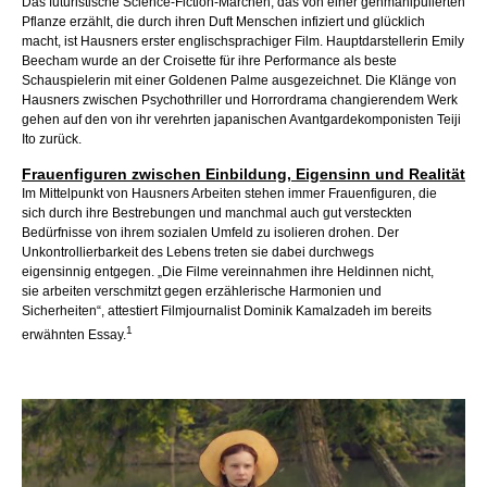
Das futuristische Science-Fiction-
Märchen, das von einer genmanipulierten
Pflanze erzählt, die durch ihren Duft Menschen infiziert und glücklich
macht, ist Hausners erster englischsprachiger Film. Hauptdarstellerin Emily
Beecham wurde an der Croisette für ihre Performance als beste
Schauspielerin mit einer Goldenen Palme ausgezeichnet. Die Klänge von
Hausners zwischen Psychothriller und Horrordrama changierendem Werk
gehen auf den von ihr verehrten japanischen Avantgardekomponisten Teiji
Ito zurück.
Frauenfiguren zwischen Einbildung, Eigensinn und Realität
Im Mittelpunkt von Hausners Arbeiten stehen immer Frauenfiguren, die
sich durch ihre Bestrebungen und manchmal auch gut versteckten
Bedürfnisse von ihrem sozialen Umfeld zu isolieren drohen. Der
Unkontrollierbarkeit des Lebens treten sie dabei durchwegs
eigensinnig entgegen. „Die Filme vereinnahmen ihre Heldinnen nicht,
sie arbeiten verschmitzt
gegen erzählerische Harmonien und
Sicherheiten“, attestiert Filmjournalist Dominik Kamalzadeh im bereits
1
erwähnten Essay.