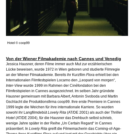
Hotel © coop99
Von der Wiener Filmakademie nach Cannes und Venedig
Jessica Hausner, deren Filme immer auch Mut zur erzählerischen
Lücke beweisen, wurde 1972 in Wien geboren und studierte Filmregie
an der Wiener Filmakademie. Bereits ihr Kurzfilm
Flora
erhielt bei den
Internationalen Filmfestspielen Locarno den „Leopard von morgen“,
Inter-View
wurde 1999 im Rahmen der Cinéfondation bei den
Filmfestspielen in Cannes ausgezeichnet. Im selben Jahr gründete
Hausner gemeinsam mit Barbara Albert, Antonin Svoboda und Martin
Gschlacht die Produktionsfirma coop99. Ihre erste Premiere in Cannes
1999 legte die Weichen für ihre internationale Karriere. So wurden
sowohl ihr Langfilmdebüt
Lovely Rita
(AT/DE 2001) als auch der Thriller
Hotel
(AT/DE 2004), für die Hausner das Drehbuch selbst schrieb,
wenige Jahre später in der Reihe „Un Certain Regard“ in Cannes
präsentiert. In
Lovely Rita
greift die Filmemacherin das Coming-of-Age-