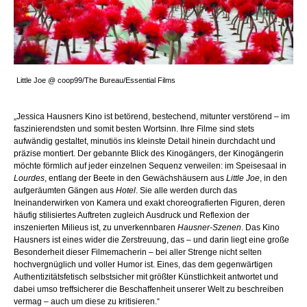
Little Joe @ coop99/The Bureau/Essential Films
„Jessica Hausners Kino ist betörend, bestechend, mitunter verstörend – im
faszinierendsten und somit besten Wortsinn. Ihre Filme sind stets
aufwändig gestaltet, minutiös ins kleinste Detail hinein durchdacht und
präzise montiert. Der gebannte Blick des Kinogängers, der Kinogängerin
möchte förmlich auf jeder einzelnen Sequenz verweilen: im Speisesaal in
Lourdes
, entlang der Beete in den Gewächshäusern aus
Little Joe
, in den
aufgeräumten Gängen aus
Hotel
. Sie alle werden durch das
Ineinanderwirken von Kamera und exakt choreografierten Figuren, deren
häufig stilisiertes Auftreten zugleich Ausdruck und Reflexion der
inszenierten Milieus ist, zu unverkennbaren
Hausner-Szenen
. Das Kino
Hausners ist eines wider die Zerstreuung, das – und darin liegt eine große
Besonderheit dieser Filmemacherin – bei aller Strenge nicht selten
hochvergnüglich und voller Humor ist. Eines, das dem gegenwärtigen
Authentizitätsfetisch selbstsicher mit größter Künstlichkeit antwortet und
dabei umso treffsicherer die Beschaffenheit unserer Welt zu beschreiben
vermag – auch um diese zu kritisieren.“