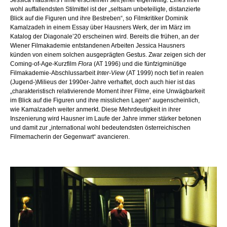
Jessica Hausners Filme erscheinen seit jeher eigenwillig. Eines ihrer
wohl auffallendsten Stilmittel ist der „seltsam unbeteiligte, distanzierte
Blick auf die Figuren und ihre Bestreben“, so Filmkritiker Dominik
Kamalzadeh in einem Essay über Hausners Werk, der im März im
Katalog der Diagonale’20 erscheinen wird. Bereits die frühen, an der
Wiener Filmakademie entstandenen Arbeiten Jessica Hausners
künden von einem solchen ausgeprägten
Gestus. Zwar zeigen sich der
Coming-of-Age-Kurzfilm
Flora
(AT 1996) und die fünfzigminütige
Filmakademie-Abschlussarbeit
Inter-View
(AT 1999) noch tief in realen
(Jugend-)Milieus der 1990er-Jahre verhaftet, doch auch hier ist das
„charakteristisch relativierende Moment ihrer
Filme, eine Unwägbarkeit
im Blick auf die Figuren und ihre misslichen Lagen“ augenscheinlich,
wie Kamalzadeh weiter anmerkt. Diese Mehrdeutigkeit in ihrer
Inszenierung wird Hausner im Laufe der Jahre immer stärker betonen
und damit zur „international wohl bedeutendsten österreichischen
Filmemacherin der Gegenwart“ avancieren.