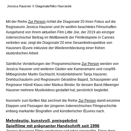
Jessica Hausner © Diagonale/Niko Havranek
Mit der Reihe
Zur Person
richtet die Diagonale’20 ihren Fokus auf die
Regisseurin Jessica Hausner und ihr weithin beachtetes Filmschaffen.
Ausgehend von ihrem aktuellen Film
Little Joe
, der 2019 als einziger
österreichischer Beitrag im Wettbewerb der Filmfestspiele in Cannes
vertreten war, zeigt die Diagonale’20 eine Gesamtretrospektive von
Hausners Œuvre inklusive der Wiederentdeckung einer frühen
studentischen Arbeit.
Sämtliche Vorstellungen der Programmschiene
Zur Person
werden von
Jessica Hausner und weiteren Gästen wie Kameramann und coop99-
Mitbegründer Martin Gschlacht, Kostümbildnerin Tanja Hausner,
Drehbuchautorin und Regisseurin Géraldine Bajard, Schauspieler und
Regisseur Händl Klaus oder Markus Binder, für dessen Band Attwenger
Hausner mehrere Musikvideos gestaltet hat, persönlich begleitet.
Nunmehr zum fünften Mal zeichnet die Reihe
Zur Person
damit einzelne
Etappen und Passagen der jüngeren österreichischen Filmgeschichte
entlang markanter Biografien und künstlerischer Œuvres nach.
Mehrdeutig, kunstvoll, preisgekrönt
Spielfilme mit prägnanter Handschrift seit 1996