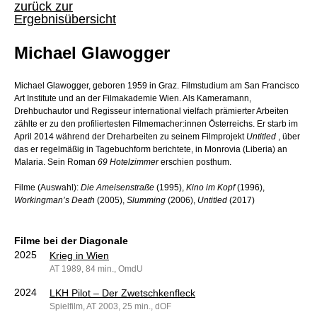
zurück zur
Ergebnisübersicht
Michael Glawogger
Michael Glawogger, geboren 1959 in Graz. Filmstudium am San Francisco
Art Institute und an der Filmakademie Wien. Als Kameramann,
Drehbuchautor und Regisseur international vielfach prämierter Arbeiten
zählte er zu den profiliertesten Filmemacher:innen Österreichs. Er starb im
April 2014 während der Dreharbeiten zu seinem Filmprojekt
Untitled
, über
das er regelmäßig in Tagebuchform berichtete, in Monrovia (Liberia) an
Malaria. Sein Roman
69 Hotelzimmer
erschien posthum.
Filme (Auswahl):
Die Ameisenstraße
(1995),
Kino im Kopf
(1996),
Workingman’s Death
(2005),
Slumming
(2006),
Untitled
(2017)
Filme bei der Diagonale
2025
Krieg in Wien
AT 1989, 84 min., OmdU
2024
LKH Pilot – Der Zwetschkenfleck
Spielfilm, AT 2003, 25 min., dOF