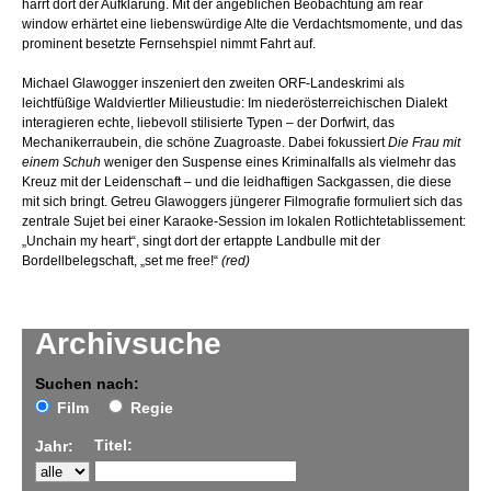
harrt dort der Aufklärung. Mit der angeblichen Beobachtung am rear
window erhärtet eine liebenswürdige Alte die Verdachtsmomente, und das
prominent besetzte Fernsehspiel nimmt Fahrt auf.
Michael Glawogger inszeniert den zweiten ORF-Landeskrimi als
leichtfüßige Waldviertler Milieustudie: Im niederösterreichischen Dialekt
interagieren echte, liebevoll stilisierte Typen – der Dorfwirt, das
Mechanikerraubein, die schöne Zuagroaste. Dabei fokussiert
Die Frau mit
einem Schuh
weniger den Suspense eines Kriminalfalls als vielmehr das
Kreuz mit der Leidenschaft – und die leidhaftigen Sackgassen, die diese
mit sich bringt. Getreu Glawoggers jüngerer Filmografie formuliert sich das
zentrale Sujet bei einer Karaoke-Session im lokalen Rotlichtetablissement:
„Unchain my heart“, singt dort der ertappte Landbulle mit der
Bordellbelegschaft, „set me free!“
(red)
Archivsuche
Suchen nach:
Film
Regie
Titel:
Jahr: