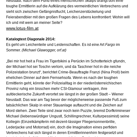
Neustadt. Nach dem Fund eines menschlichen Skalps drängt dort eine
toughe Ermittlerin auf die Aufklärung des vermeintlichen Verbrechens und
sieht sich zwischen Gefängnisflucht, Leichenzerstückelung und
Feierabendbier mit den großen Fragen des Lebens konfrontiert: Wohin will
ich und mit wem an meiner Seite?
www.lotus-film.at
Katalogtext Diagonale 2014:
Es geht um Leichenteile und Leidenschaften. Es ist eine Art
Fargo
im
Sommer.
(Michael Glawogger, orf.at)
„Bei mir hot heit a Frau im Tigerbikini a Perückn im Schotterteich gfundn,
der Michael hot sei Toschn verlorn, und da Taschner hot in die neiche
Polizeistation brunzt“, berichtet Crime-Beauftragte Franzi (Nina Proll) beim
ehelichen Dinner auf dem Fernsehsofa. Wenn es nach der toughen
Ermittlerin geht, könnte der Polizeialltag in der niederösterreichischen
Provinz ruhig ein bisschen mehr CSI-Glamour vertragen, ihre
aufdeckerische Zukunft verortet sie längst in der großen Stadt – Wiener
Neustadt. Das war am Tag bevor der möglicherweise passende Fuß zum
tatsächlichen Skalp in einer Stauanlage auftaucht und die Zeichen auf
Mord stehen. Zwei Teile sind zwar noch kein Puzzle, bremst Dorfkrimineser
Michael (liebenswürdiger Ungustl, Schillingrechner, Kulturpessimist) seine
Kollegin (Einzelkämpferin mit dezent-lässiger Fliegersonnenbrille,
Lederjacke und Motorrad) ein, doch die Imagination eines perfiden
Verbrechens hat sich längst in deren Ermittlerinnenhirn festgesetzt und