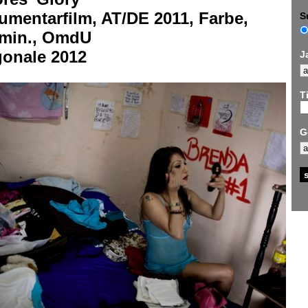
umentarfilm, AT/DE 2011, Farbe,
S
 min., OmdU
gonale 2012
J
Ti
G