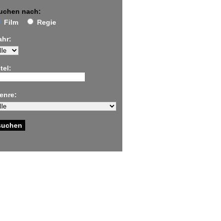
uchen nach:
Film
Regie
ahr:
tel:
enre: