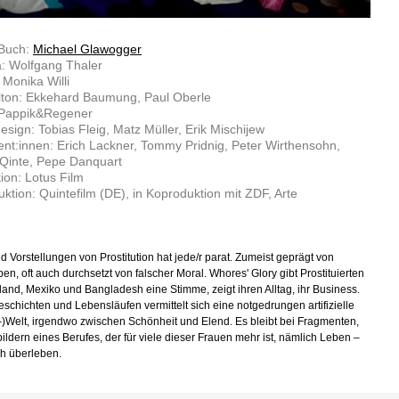
 Buch:
Michael Glawogger
: Wolfgang Thaler
 Monika Willi
lton: Ekkehard Baumung, Paul Oberle
 Pappik&Regener
sign: Tobias Fleig, Matz Müller, Erik Mischijew
nt:innen: Erich Lackner, Tommy Pridnig, Peter Wirthensohn,
Qinte, Pepe Danquart
ion: Lotus Film
ktion: Quintefilm (DE), in Koproduktion mit ZDF, Arte
nd Vorstellungen von Prostitution hat jede/r parat. Zumeist geprägt von
en, oft auch durchsetzt von falscher Moral. Whores' Glory gibt Prostituierten
land, Mexiko und Bangladesh eine Stimme, zeigt ihren Alltag, ihr Business.
eschichten und Lebensläufen vermittelt sich eine notgedrungen artifizielle
-)Welt, irgendwo zwischen Schönheit und Elend. Es bleibt bei Fragmenten,
ldern eines Berufes, der für viele dieser Frauen mehr ist, nämlich Leben –
h überleben.