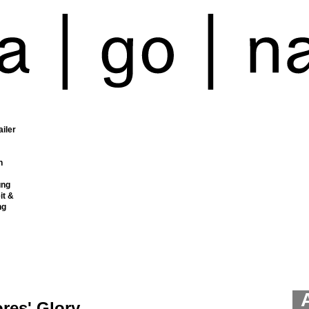
ailer
n
ung
it &
ng
res' Glory