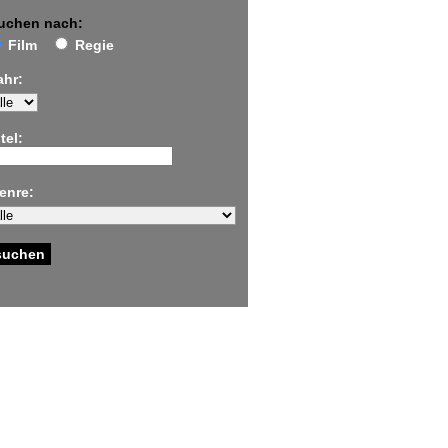
uchen nach:
Film
Regie
ahr:
tel:
enre: