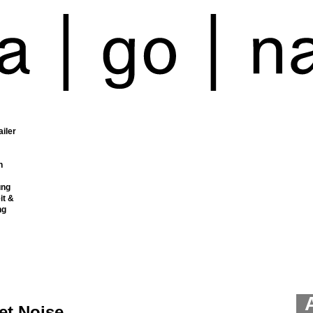
ailer
n
ung
it &
ng
et Noise