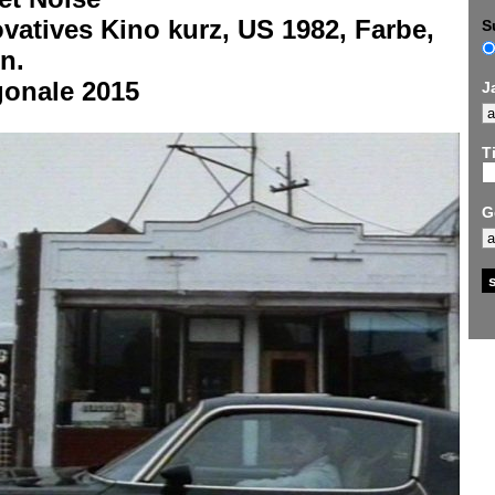
vatives Kino kurz, US 1982, Farbe,
S
n.
gonale 2015
J
Ti
G