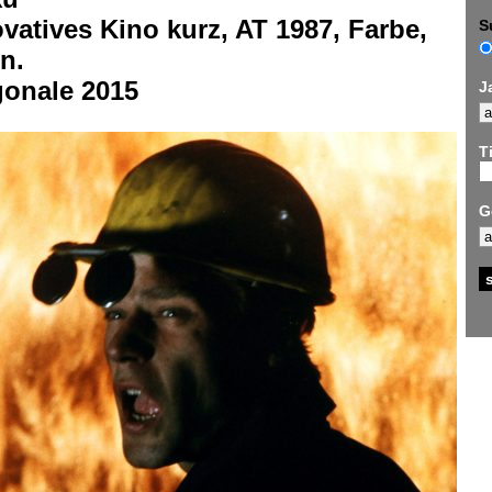
vatives Kino kurz, AT 1987, Farbe,
S
n.
gonale 2015
J
Ti
G