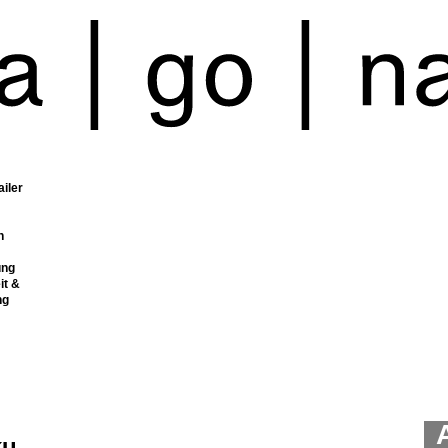
ailer
n
ung
it &
ng
ku