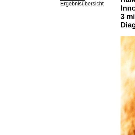
Ergebnisübersicht
Inno
3 mi
Dia