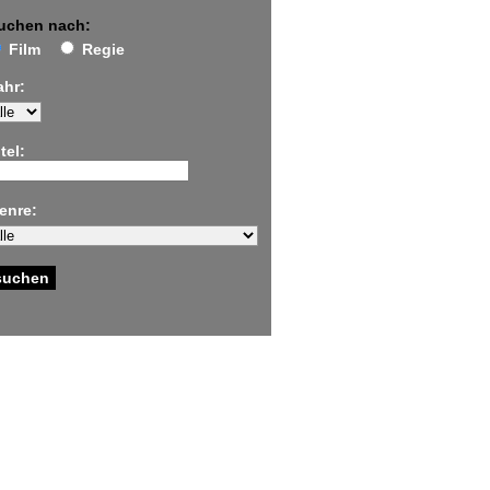
uchen nach:
Film
Regie
ahr:
tel:
enre: