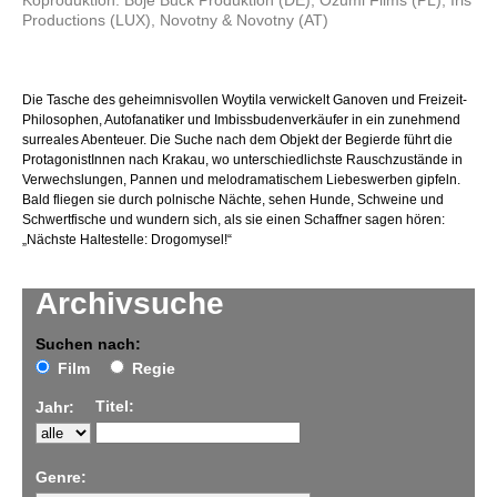
Koproduktion: Boje Buck Produktion (DE), Ozumi Films (PL), Iris
Productions (LUX), Novotny & Novotny (AT)
Die Tasche des geheimnisvollen Woytila verwickelt Ganoven und Freizeit-
Philosophen, Autofanatiker und Imbissbudenverkäufer in ein zunehmend
surreales Abenteuer. Die Suche nach dem Objekt der Begierde führt die
ProtagonistInnen nach Krakau, wo unterschiedlichste Rauschzustände in
Verwechslungen, Pannen und melodramatischem Liebeswerben gipfeln.
Bald fliegen sie durch polnische Nächte, sehen Hunde, Schweine und
Schwertfische und wundern sich, als sie einen Schaffner sagen hören:
„Nächste Haltestelle: Drogomysel!“
Archivsuche
Suchen nach:
Film
Regie
Titel:
Jahr:
Genre: