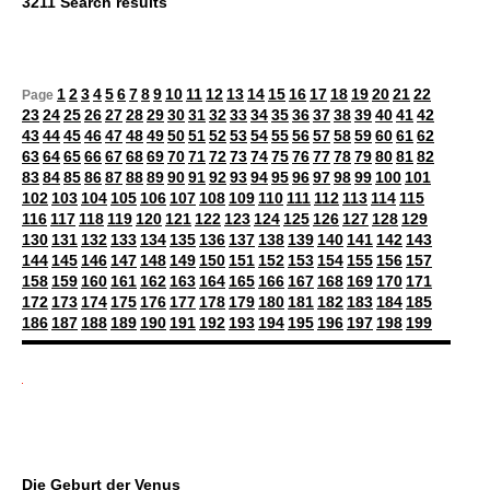
3211 Search results
1
2
3
4
5
6
7
8
9
10
11
12
13
14
15
16
17
18
19
20
21
22
Page
23
24
25
26
27
28
29
30
31
32
33
34
35
36
37
38
39
40
41
42
43
44
45
46
47
48
49
50
51
52
53
54
55
56
57
58
59
60
61
62
63
64
65
66
67
68
69
70
71
72
73
74
75
76
77
78
79
80
81
82
83
84
85
86
87
88
89
90
91
92
93
94
95
96
97
98
99
100
101
102
103
104
105
106
107
108
109
110
111
112
113
114
115
116
117
118
119
120
121
122
123
124
125
126
127
128
129
130
131
132
133
134
135
136
137
138
139
140
141
142
143
144
145
146
147
148
149
150
151
152
153
154
155
156
157
158
159
160
161
162
163
164
165
166
167
168
169
170
171
172
173
174
175
176
177
178
179
180
181
182
183
184
185
186
187
188
189
190
191
192
193
194
195
196
197
198
199
Die Geburt der Venus