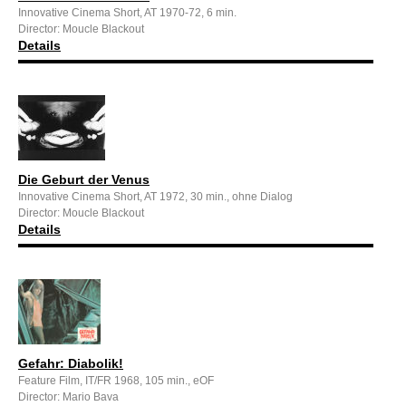
Innovative Cinema Short, AT 1970-72, 6 min.
Director: Moucle Blackout
Details
Die Geburt der Venus
Innovative Cinema Short, AT 1972, 30 min., ohne Dialog
Director: Moucle Blackout
Details
Gefahr: Diabolik!
Feature Film, IT/FR 1968, 105 min., eOF
Director: Mario Bava