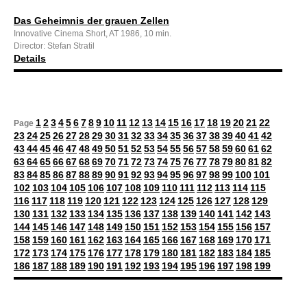
Das Geheimnis der grauen Zellen
Innovative Cinema Short, AT 1986, 10 min.
Director: Stefan Stratil
Details
1
2
3
4
5
6
7
8
9
10
11
12
13
14
15
16
17
18
19
20
21
22
Page
23
24
25
26
27
28
29
30
31
32
33
34
35
36
37
38
39
40
41
42
43
44
45
46
47
48
49
50
51
52
53
54
55
56
57
58
59
60
61
62
63
64
65
66
67
68
69
70
71
72
73
74
75
76
77
78
79
80
81
82
83
84
85
86
87
88
89
90
91
92
93
94
95
96
97
98
99
100
101
102
103
104
105
106
107
108
109
110
111
112
113
114
115
116
117
118
119
120
121
122
123
124
125
126
127
128
129
130
131
132
133
134
135
136
137
138
139
140
141
142
143
144
145
146
147
148
149
150
151
152
153
154
155
156
157
158
159
160
161
162
163
164
165
166
167
168
169
170
171
172
173
174
175
176
177
178
179
180
181
182
183
184
185
186
187
188
189
190
191
192
193
194
195
196
197
198
199