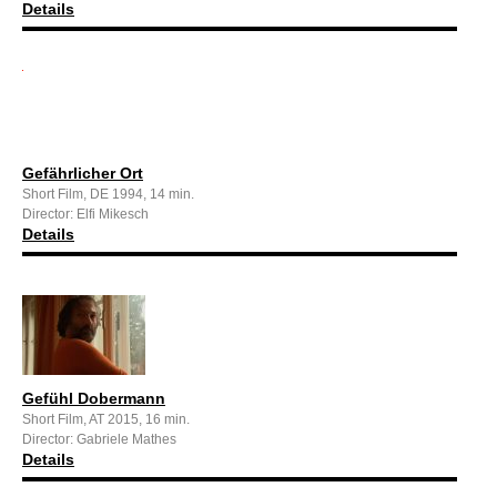
Details
Gefährlicher Ort
Short Film, DE 1994, 14 min.
Director: Elfi Mikesch
Details
Gefühl Dobermann
Short Film, AT 2015, 16 min.
Director: Gabriele Mathes
Details