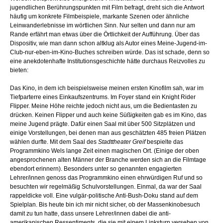
jugendlichen Berührungspunkten mit Film befragt, dreht sich die Antwort
häufig um konkrete Filmbeispiele, markante Szenen oder ähnliche
Leinwanderlebnisse im wörtlichen Sinn. Nur selten und dann nur am
Rande erfährt man etwas über die Örtlichkeit der Aufführung. Über das
Dispositiv, wie man dann schon altklug als Autor eines Meine-Jugend-im-
Club-nur-eben-im-Kino-Buches schreiben würde. Das ist schade, denn so
eine anekdotenhafte Institutionsgeschichte hätte durchaus Reizvolles zu
bieten:
Das Kino, in dem ich beispielsweise meinen ersten Kinofilm sah, war im
Tiefparterre eines Einkaufszentrums. Im Foyer stand ein Knight Rider
Flipper. Meine Höhe reichte jedoch nicht aus, um die Bedientasten zu
drücken. Keinen Flipper und auch keine Süßigkeiten gab es im Kino, das
meine Jugend prägte. Dafür einen Saal mit über 500 Sitzplätzen und
einige Vorstellungen, bei denen man aus geschätzten 485 freien Plätzen
wählen durfte. Mit dem Saal des
Stadttheater Greif
bespielte das
Programmkino Wels lange Zeit einen magischen Ort. (Einige der oben
angesprochenen alten Männer der Branche werden sich an die Filmtage
ebendort erinnern). Besonders unter so genannten engagierten
Lehrer/innen genoss das Programmkino einen ehrwürdigen Ruf und so
besuchten wir regelmäßig Schulvorstellungen. Einmal, da war der Saal
rappeldicke voll. Eine vulgär-politische Anti-Bush-Doku stand auf dem
Spielplan. Bis heute bin ich mir nicht sicher, ob der Massenkinobesuch
damit zu tun hatte, dass unsere Lehrer/innen dabei die anti-
amerikanischen Ressentiments, die sie mit einem Linksturn versehen von