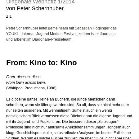
Diagonale Webnotiz 1/2014
von Peter Schernhuber
<
>
Peter Schernhuber leitet gemeinsam mit Sebastian Höglinger das
YOUKI – Internat. Jugend Medien Festival, zudem ist er Journalist
und arbeitet im Diagonale-Presseteam.
From: Kino to: Kino
From: disco to: disco
From town across town.
(Whirlpool Productions, 1996)
Es gibt eine ganze Reihe an Büchern, die junge Menschen dann
schreiben, wenn sie älter geworden sind. So alt, dass sie nicht mehr oder
nur selten ausgehen. Mit wehmütigem, zumeist auch ein wenig
nostalgischem Blick vermessen diese Bücher dann die eigene Jugend und
mit ihr Jugend- und Popkulturen. Die besseren dieser „Zeitzeugen“-
Protokolle sind nicht nur amüsante Anekdotensammlungen, sondern auch
kluge Geschichtsprotokolle, selbstreflexive Analysen, im besten Fall kleine
Studien. Warum es solche Bücher zur Genüge über Clubs, nicht aber über