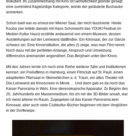
diskutiert. Im Zusammenhang mit Kino ist Gemütlichkeit gelinde gesagt
eine zumindest fragwürdige Kategorie, würde der geläuterte Buchautor
anmerken.
Schon bald war es erneut ein Wiener Saal, der mich faszinierte. Heide
Kouba (sie leitete damals mit Hans Schoiswohl das YOUKI Festival im
Medien Kultur Haus) erzählte andauernd von einem Museum, dessen
Ausstellungen auf der Leinwand stattfinden. Ein Kinosaal, der zur Gänze
schwarz sei. Eine Kinoinstitution, die alles (!) zeige, was man Film nennt.
Noch dazu mit der perfekten Anlange. Anspruch und Umsetzung
differenzlos aneinander angenähert. Das
Berghain
unter den Kinos.
Mit den Jahren lernte ich noch eine Reihe weiterer Säle und Institutionen
kennen: ein Freiluftkino in Hamburg, einen Filmclub auf St. Pauli, einen
adaptierten Pfarrsaal in Steinerkirchen a. d. Traun, ein altes Theater mit
Dia-Leinwand als Kinoscreen in Minsk … Und dann gab es da noch das
Kaiser Panorama in Wels. Eine stereoskopische Apparatur. Zu Beginn des
20. Jahrhunderts ein Massenmedium. Als ich mir die 3D-Bilder ansah, war
ich meist alleine im Raum. Zugegeben ist das Kaiser Panorama kein
Kinosaal, aber auch viele Clubkultur-Bücher beginnen mit dem Vorglühen
in der Dorfkneipe.