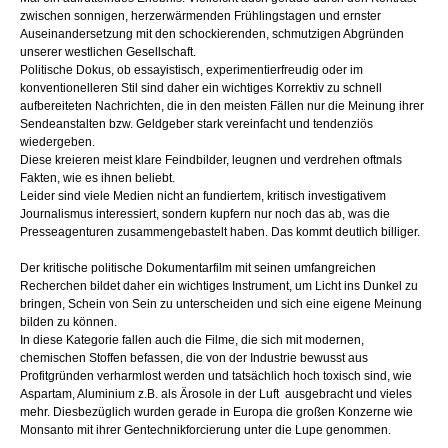
zwischen sonnigen, herzerwärmenden Frühlingstagen und ernster
Auseinandersetzung mit den schockierenden, schmutzigen Abgründen
unserer westlichen Gesellschaft.
Politische Dokus, ob essayistisch, experimentierfreudig oder im
konventionelleren Stil sind daher ein wichtiges Korrektiv zu schnell
aufbereiteten Nachrichten, die in den meisten Fällen nur die Meinung ihrer
Sendeanstalten bzw. Geldgeber stark vereinfacht und tendenziös
wiedergeben.
Diese kreieren meist klare Feindbilder, leugnen und verdrehen oftmals
Fakten, wie es ihnen beliebt.
Leider sind viele Medien nicht an fundiertem, kritisch investigativem
Journalismus interessiert, sondern kupfern nur noch das ab, was die
Presseagenturen zusammengebastelt haben. Das kommt deutlich billiger.
Der kritische politische Dokumentarfilm mit seinen umfangreichen
Recherchen bildet daher ein wichtiges Instrument, um Licht ins Dunkel zu
bringen, Schein von Sein zu unterscheiden und sich eine eigene Meinung
bilden zu können.
In diese Kategorie fallen auch die Filme, die sich mit modernen,
chemischen Stoffen befassen, die von der Industrie bewusst aus
Profitgründen verharmlost werden und tatsächlich hoch toxisch sind, wie
Aspartam, Aluminium z.B. als Ärosole in der Luft ausgebracht und vieles
mehr. Diesbezüglich wurden gerade in Europa die großen Konzerne wie
Monsanto mit ihrer Gentechnikforcierung unter die Lupe genommen.