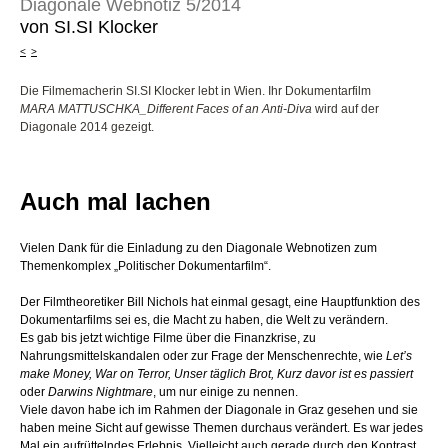
Diagonale Webnotiz 5/2014
von SI.SI Klocker
<
>
Die Filmemacherin SI.SI Klocker lebt in Wien. Ihr Dokumentarfilm
MARA MATTUSCHKA_Different Faces of an Anti-Diva
wird auf der
Diagonale 2014 gezeigt.
Auch mal lachen
Vielen Dank für die Einladung zu den Diagonale Webnotizen zum
Themenkomplex „Politischer Dokumentarfilm“.
Der Filmtheoretiker Bill Nichols hat einmal gesagt, eine Hauptfunktion des
Dokumentarfilms sei es, die Macht zu haben, die Welt zu verändern.
Es gab bis jetzt wichtige Filme über die Finanzkrise, zu
Nahrungsmittelskandalen oder zur Frage der Menschenrechte, wie
Let’s
make Money,
War on Terror, Unser täglich Brot,
Kurz davor ist es passiert
oder
Darwins Nightmare
, um nur einige zu nennen.
Viele davon habe ich im Rahmen der Diagonale in Graz gesehen und sie
haben meine Sicht auf gewisse Themen durchaus verändert. Es war jedes
Mal ein aufrüttelndes Erlebnis. Vielleicht auch gerade durch den Kontrast