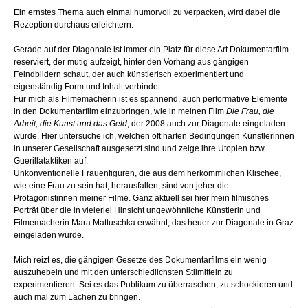
Ein ernstes Thema auch einmal humorvoll zu verpacken, wird dabei die
Rezeption durchaus erleichtern.
Gerade auf der Diagonale ist immer ein Platz für diese Art Dokumentarfilm
reserviert, der mutig aufzeigt, hinter den Vorhang aus gängigen
Feindbildern schaut, der auch künstlerisch experimentiert und
eigenständig Form und Inhalt verbindet.
Für mich als Filmemacherin ist es spannend, auch performative Elemente
in den Dokumentarfilm einzubringen, wie in meinen Film
Die Frau, die
Arbeit, die Kunst und das Geld
, der 2008 auch zur Diagonale eingeladen
wurde. Hier untersuche ich, welchen oft harten Bedingungen Künstlerinnen
in unserer Gesellschaft ausgesetzt sind und zeige ihre Utopien bzw.
Guerillataktiken auf.
Unkonventionelle Frauenfiguren, die aus dem herkömmlichen Klischee,
wie eine Frau zu sein hat, herausfallen, sind von jeher die
Protagonistinnen meiner Filme. Ganz aktuell sei hier mein filmisches
Porträt über die in vielerlei Hinsicht ungewöhnliche Künstlerin und
Filmemacherin Mara Mattuschka erwähnt, das heuer zur Diagonale in Graz
eingeladen wurde.
Mich reizt es, die gängigen Gesetze des Dokumentarfilms ein wenig
auszuhebeln und mit den unterschiedlichsten Stilmitteln zu
experimentieren. Sei es das Publikum zu überraschen, zu schockieren und
auch mal zum Lachen zu bringen.