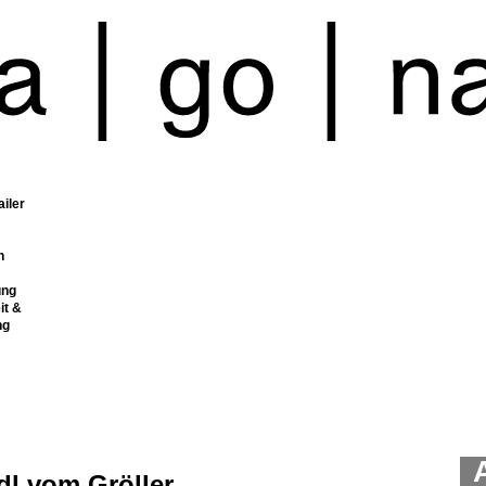
ailer
n
ung
it &
ng
dl vom Gröller