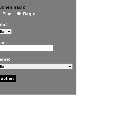
uchen nach:
Film
Regie
ahr:
tel:
enre: