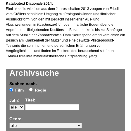
Katalogtext Diagonale 2014:
Fünf aktuelle Arbeiten aus dem Jahresschaffen 2013 zeugen von Friedl
vom Gröllers sensiblem Umgang mit Protagonist/innen und filmischer
Ausdrucksform. Von den mit Bedacht inszenierten Aus- und
Abschweifungen in
Kirschenzeit
führt der inhaltliche Bogen über die
Anprobe des titelgebenden Kostüms im Bekanntenkreis bis zur Sinnfrage
auf dem Stuhl einer Zahnarztpraxis. Damit korrespondierend verdichten ein
Besuch am Krankenbett der Mutter und eine gewitzte Pflegeprodukt-
Testserie die sehr intimen und persönlichen Erfahrungen von
Vergänglichkeit – und finden im Flackern des berauschend schönen
16mm-Films ihre materialästhetische Entsprechung.
(red)
Archivsuche
Suchen nach:
Film
Regie
Titel:
Jahr:
Genre: