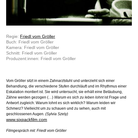
Regie:
Friedl vom Gröller
Buch: Friedl vom Gröller
Kamera: Friedl vom Gröller
Schnitt: Friedl vom Gröller
Produzent:innen: Friedl vom Gröller
Vom Gröller sitzt in einem Zahnarztstuhl und unterzieht sich einer
Behandlung, die verschiedene Stufen durchläuft und im Rhythmus einer
Eskalation montiert ist. Sie wird untersucht, sie erhält eine Betäubung,
Zähne werden gezogen (…)
Warum es sich zu leben lohnt
ist Frage und
Antwort zugleich: Warum lohnt es sich wirklich? Warum leiden wir
Schmerz? Vielleicht um zu schauen und zu sehen, auch mit
geschlossenen Augen.
(Sylvia Szely)
www.sixpackfilm.com
Filmgespräch mit: Friedl vom Gröller