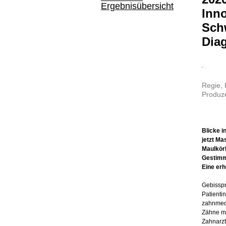
Ergebnisübersicht
Inno
Sch
Dia
Regie,
Produze
Blicke i
jetzt Ma
Maulkör
Gestimm
Eine erh
Gebisspr
Patientin
zahnmedi
Zähne mi
Zahnarzt