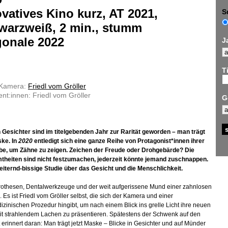
vatives Kino kurz, AT 2021,
S
warzweiß, 2 min., stumm
gonale 2022
J
Ti
 Kamera:
Friedl vom Gröller
nt:innen: Friedl vom Gröller
G
n Gesichter sind im titelgebenden Jahr zur Rarität geworden – man trägt
ske. In
2020
entledigt sich eine ganze Reihe von Protagonist*innen ihrer
be, um Zähne zu zeigen. Zeichen der Freude oder Drohgebärde? Die
theiten sind nicht festzumachen, jederzeit könnte jemand zuschnappen.
eiternd-bissige Studie über das Gesicht und die Menschlichkeit.
othesen, Dentalwerkzeuge und der weit aufgerissene Mund einer zahnlosen
. Es ist Friedl vom Gröller selbst, die sich der Kamera und einer
zinischen Prozedur hingibt, um nach einem Blick ins grelle Licht ihre neuen
t strahlendem Lachen zu präsentieren. Spätestens der Schwenk auf den
 erinnert daran: Man trägt jetzt Maske – Blicke in Gesichter und auf Münder