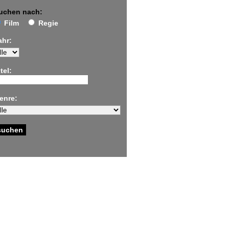
uchen nach:
Film
Regie
ahr:
tel:
enre: