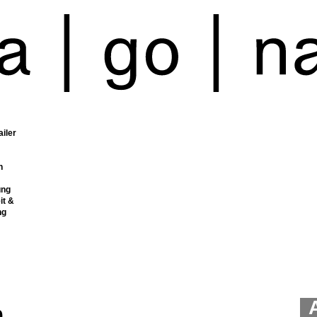
ailer
n
ung
it &
ng
0