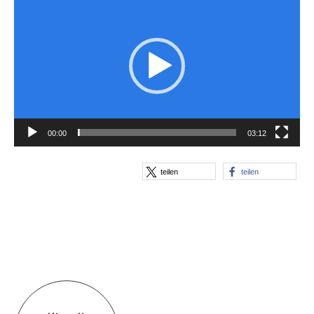
Player
00:00
03:12
teilen
teilen