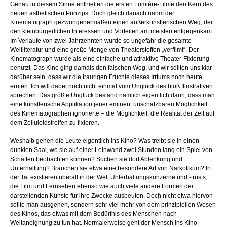
Genau in diesem Sinne enthielten die ersten Lumière-Filme den Kern des
neuen ästhetischen Prinzips. Doch gleich danach nahm der
Kinematograph gezwungenermaßen einen außerkünstlerischen Weg, der
den kleinbürgerlichen Interessen und Vorteilen am meisten entgegenkam.
Im Verlaufe von zwei Jahrzehnten wurde so ungefähr die gesamte
Weltliteratur und eine große Menge von Theaterstoffen „verfilmt“. Der
Kinematograph wurde als eine einfache und attraktive Theater-Fixierung
benutzt. Das Kino ging damals den falschen Weg, und wir sollten uns klar
darüber sein, dass wir die traurigen Früchte dieses Irrtums noch heute
ernten. Ich will dabei noch nicht einmal vom Unglück des bloß Illustrativen
sprechen: Das größte Unglück bestand nämlich eigentlich darin, dass man
eine künstlerische Applikation jener eminent unschätzbaren Möglichkeit
des Kinematographen ignorierte – die Möglichkeit, die Realität der Zeit auf
dem Zelluloidstreifen zu fixieren.
Weshalb gehen die Leute eigentlich ins Kino? Was treibt sie in einen
dunklen Saal, wo sie auf einer Leinwand zwei Stunden lang ein Spiel von
Schatten beobachten können? Suchen sie dort Ablenkung und
Unterhaltung? Brauchen sie etwa eine besondere Art von Narkotikum? In
der Tat existieren überall in der Welt Unterhaltungskonzerne und -trusts,
die Film und Fernsehen ebenso wie auch viele andere Formen der
darstellenden Künste für ihre Zwecke ausbeuten. Doch nicht etwa hiervon
sollte man ausgehen, sondern sehr viel mehr von dem prinzipiellen Wesen
des Kinos, das etwas mit dem Bedürfnis des Menschen nach
Weltaneignung zu tun hat. Normalerweise geht der Mensch ins Kino