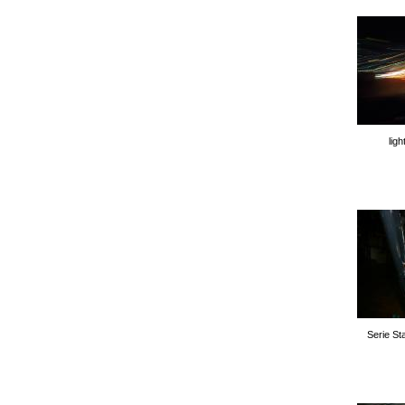
lig
Serie St