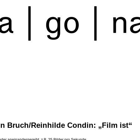
in Bruch/Reinhilde Condin: „Film ist“
Kader aneinandergereiht, z.B. 25 Bilder pro Sekunde.