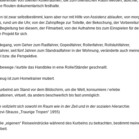
afierender von offenen Kofferräumen, die zum öffentlichen Raum werden, ablichte,
e Routen dokumentarisch festhalte.
 ist zwar selbstbestimmt, kann aber nur mit Hilfe von Assistenz ablaufen, von mo
, rund um die Uhr, von der Zahnpflege zur Toilette, der Bekochung, der Vorbereit
Begleitung bei diesem, der Filmarbeit, von der Aufnahme bis zum Einspielen für d
n Projekt für sich.
egang, vom Geher zum Radfahrer, Gopedfahrer, Rollerfahrer, Rollstuhlfahrer,
ahrer, seit fünf Jahren zum Standradfahrer in der Wohnung, veränderte auch mein
l bzw. die Perspektive.
/ bewege / kurble das Handbike in eine Rolle/Ständer geschnallt.
eug ist zum Hometrainer mutiert.
kurbelnd am Stand vor dem Bildschirm, um die Welt, konsumiere / erlebe
ionen, virtuell, da anders beschwerlich bis fast unmöglich.
 vollzieht sich sowohl im Raum wie in der Zeit und in der sozialen Hierarchie.
evi-Strauss „Traurige Tropen“ 1955)
 die „eigenen“ Reiseeindrücke während des Kurbelns zu betrachten, bestimmt mein
beit.