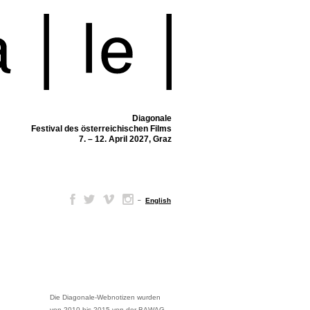
Diagonale
Festival des österreichischen Films
7. – 12. April 2027, Graz
–
English
Die Diagonale-Webnotizen wurden
von 2010 bis 2015 von der BAWAG