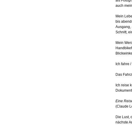
als Fotogr
auch mein
Mein Leben
bis abends
Ausgang, 
Schnitt, ei
Mein Werd
Handbikef
Blickwinke
Ich fahre 
Das Fahrz
Ich reise 
Dokumentat
Eine Reise
(Claude L
Die Lust,
nächste Ar