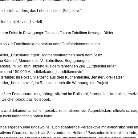
ch sieht anders, das Leben ist eine „Subjektive“.
fiere subjektiv und seriell:
Serie= Fotos in Bewegung= Film aus Fotos= Fotofilm= bewegte Bilder.
n so zur Fotofilmdokumentation oder Filmfotodokumentation.
bilder, „Bruchlandungen“, Momentaufnahmen nach dem Sturz
ferRäume“, Momente im Verkehrsfluss, Begegnungen
nster, im Rollstuhl sitzend aus dem fahrenden Zug, „Zugfensterserie“
n rund 150.000 Handbikekader, „handbikemovie“
erbilder, im Rollstuhl sitzend aus dem Küchenfenster, „fenster / drei sätze“
ader, „home,movie“, im Rollstuhl durch die Wohnung, ein Projekt.
 / der Fotoapparat, umgehängt, sitzend im Rollstuhl, fahrend im Handbike, ersetz
k, Zeichenblock, das Notebook.
a wird dokumentarisch eingesetzt, zum notieren von Augenblicken, oftmals schräg,
 nicht mehr richtig halten kann.
nde ergeben eine ungewollte, auch spannende Perspektive mit aktionistischem u
ivem Charakter, da ich als Stürzender mit Helfern / Passanten in Interaktion trete,