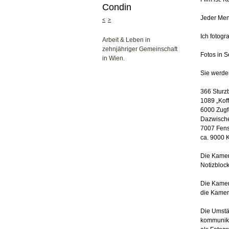
Condin
Jeder Mens
<
>
Ich fotogra
Arbeit & Leben in
zehnjähriger Gemeinschaft
Fotos in 
in Wien.
Sie werde
366 Sturz
1089 „Kof
6000 Zugfe
Dazwische
7007 Fenst
ca. 9000 K
Die Kamera
Notizbloc
Die Kamer
die Kamera
Die Umstä
kommunikat