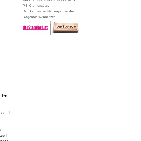
P.S.K. unterstützt.
Der Standard ist Medienpartner der
Diagonale-Webnotizen.
t den
 da ich
nd
 auch