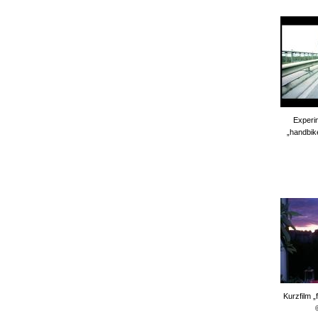
Experi
„handbik
Kurzfilm „