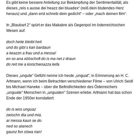
Es gibt keine bessere Anleitung zur Bekämpfung der Sentimentalität, als
dieses „reis s ausse dei heazz dei bluadex“ (reiß dein blutendes Herz
heraus) und „dann erst schreib dein gedicht“ – oder „mach deinen film“.
In „Blaubart 2“ spürt er das Makabre als Gegenpol im österreichischen
Wesen auf:
doch heite bleibt heit
und do gibt s kan bardaun
a keazzn a frau und a messa!
en so ana xööschoft do is ma net z draun
do reit me a koischwoazza kefa
Dieses „ungute” Gefühl nenne ich heute „unguat”, in Erinnerung an H. C.
Artmann, wenn ich beim Betrachten verschiedener Filme – von Ulrich Seidl
bis Michael Haneke – über die Befindlichkeiten des Österreichers
„unguate“ Menschen in „unguaten“ Szenen erlebe. Artmann hat das schon
Ende der 1950er konstatiert:
do is wos unguaz
zwischn dia und mia.
ar messa kaun se do
ned so alanech
gaunz fon söwa rian!