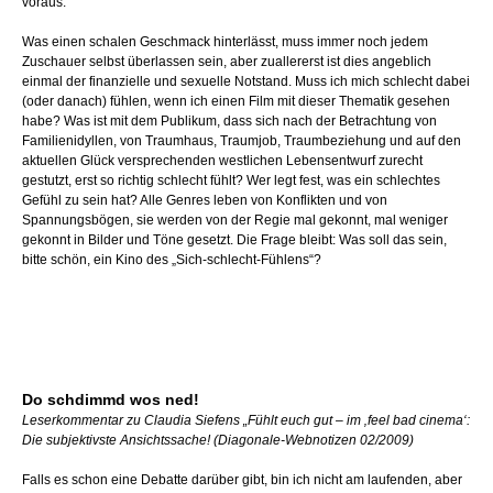
voraus.
Was einen schalen Geschmack hinterlässt, muss immer noch jedem
Zuschauer selbst überlassen sein, aber zuallererst ist dies angeblich
einmal der finanzielle und sexuelle Notstand. Muss ich mich schlecht dabei
(oder danach) fühlen, wenn ich einen Film mit dieser Thematik gesehen
habe? Was ist mit dem Publikum, dass sich nach der Betrachtung von
Familienidyllen, von Traumhaus, Traumjob, Traumbeziehung und auf den
aktuellen Glück versprechenden westlichen Lebensentwurf zurecht
gestutzt, erst so richtig schlecht fühlt? Wer legt fest, was ein schlechtes
Gefühl zu sein hat? Alle Genres leben von Konflikten und von
Spannungsbögen, sie werden von der Regie mal gekonnt, mal weniger
gekonnt in Bilder und Töne gesetzt. Die Frage bleibt: Was soll das sein,
bitte schön, ein Kino des „Sich-schlecht-Fühlens“?
Do schdimmd wos ned!
Leserkommentar zu Claudia Siefens „Fühlt euch gut – im ‚feel bad cinema‘:
Die subjektivste Ansichtssache! (Diagonale-Webnotizen 02/2009)
Falls es schon eine Debatte darüber gibt, bin ich nicht am laufenden, aber