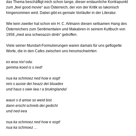
das Thema beschäftigt mich schon lange, dieser erstaunliche Kontrapunkt
zum „feel good movie“ aus Österreich, der von der Kritik so lakonisch
hingenommen wird. Dabei gibt es geniale Vorläufer in der Literatur.
Wie kein zweiter hat schon ein H. C. Artmann diesen seltsamen Hang des
Österreichers zum Sentimentalen und Makabren in seinem Kultbuch von
1958 „med ana schwoazzn dintn“ getroffen.
Viele seiner Mundart-Formulierungen waren damals für uns geflügelte
Worte, die in den Cafes zwischen uns herumschwirrten:
es woa nix! oda:
gemma koed is s ned!
nua ka schmoez ned how e xogt!
reis s ausse dei heazz dei bluadex
und haus s owe iwa r a bruknglanda!
waun s d amoe so weid bist
dann erscht schreib dei gedicht
und ned eea
nua ka schmoez ned how e xogt!
nua ka schmoez …