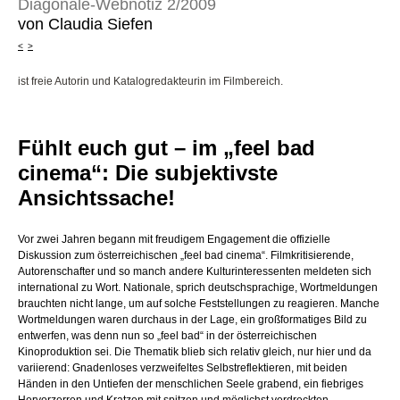
Diagonale-Webnotiz 2/2009
von Claudia Siefen
<
>
ist freie Autorin und Katalogredakteurin im Filmbereich.
Fühlt euch gut – im „feel bad
cinema“: Die subjektivste
Ansichtssache!
Vor zwei Jahren begann mit freudigem Engagement die offizielle
Diskussion zum österreichischen „feel bad cinema“. Filmkritisierende,
Autorenschafter und so manch andere Kulturinteressenten meldeten sich
international zu Wort. Nationale, sprich deutschsprachige, Wortmeldungen
brauchten nicht lange, um auf solche Feststellungen zu reagieren. Manche
Wortmeldungen waren durchaus in der Lage, ein großformatiges Bild zu
entwerfen, was denn nun so „feel bad“ in der österreichischen
Kinoproduktion sei. Die Thematik blieb sich relativ gleich, nur hier und da
variierend: Gnadenloses verzweifeltes Selbstreflektieren, mit beiden
Händen in den Untiefen der menschlichen Seele grabend, ein fiebriges