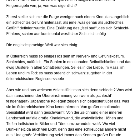
Hervorzerren und Kratzen mit spitzen und möglichst verdreckten
Fingernägeln von, ja, von was eigentlich?
Zuerst stellte sich mir die Frage weniger nach einem Kino, das angeblich
ein schlechtes Gefühl hinterlässt, als jene, was genau als „schlechtes
Gefühl“ definiert wurde. Eine Erklärung des „feel bad“, des sich Schlecht-
Fühlens, schien aus kontinental westlicher Sicht nicht nötig.
Die englischsprachige Welt war sich einig:
In Österreich muss so einiges los sein im Nerven- und Gefühlskostüm.
Schlechtes, natürlich. Ein Suhlen in emotionalen Befindlichkeiten und das
ewig Düstere in allen Schattierungen. Sei es in der Liebe, im Hass, im
Leben und im Tod: es muss ordentlich schwarz zugehen in der
österreichischen Regisseursseele.
Aber wie und aus welchem Anlass fühlt man sich denn schlecht? Was wird
da in anscheinender Übereinstimmung von wem als „schlecht“
festgenagelt? Japanische Kollegen zeigen sich begeistert über das, was
sie im österreichischen Kino kennenlernen. Von großer emotionaler
Sensibilität wird dann geschwärmt. Von der Zeichnung einer inneren
Landschaft auf die große Kinoleinwand, die wortwörtliche Höhen und
Tiefen treffsicher in Bilder und Töne umzuwandeln weiß. Wo viel
Dunkelheit, da auch viel Licht, denn das eine schließt das andere nicht
aus. Und große Verbitterung setzt immer das Kennen großer Freude