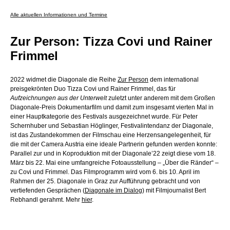
Alle aktuellen Informationen und Termine
Zur Person: Tizza Covi und Rainer
Frimmel
2022 widmet die Diagonale die Reihe
Zur Person
dem international
preisgekrönten Duo Tizza Covi und Rainer Frimmel, das für
Aufzeichnungen aus der Unterwelt
zuletzt unter anderem mit dem Großen
Diagonale-Preis Dokumentarfilm und damit zum insgesamt vierten Mal in
einer Hauptkategorie des Festivals ausgezeichnet wurde. Für Peter
Schernhuber und Sebastian Höglinger, Festivalintendanz der Diagonale,
ist das Zustandekommen der Filmschau eine Herzensangelegenheit, für
die mit der Camera Austria eine ideale Partnerin gefunden werden konnte:
Parallel zur und in Koproduktion mit der Diagonale’22 zeigt diese vom 18.
März bis 22. Mai eine umfangreiche Fotoausstellung – „Über die Ränder“ –
zu Covi und Frimmel. Das Filmprogramm wird vom 6. bis 10. April im
Rahmen der 25. Diagonale in Graz zur Aufführung gebracht und von
vertiefenden Gesprächen (
Diagonale im Dialog
) mit Filmjournalist Bert
Rebhandl gerahmt. Mehr
hier
.