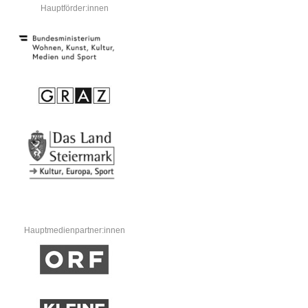
Hauptförder:innen
Hauptmedienpartner:innen