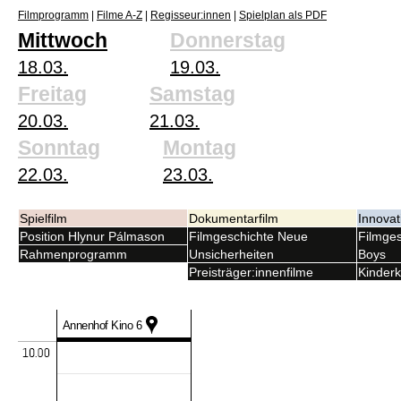
Filmprogramm
|
Filme A-Z
|
Regisseur:innen
|
Spielplan als PDF
Mittwoch
Donnerstag
18.03.
19.03.
Freitag
Samstag
20.03.
21.03.
Sonntag
Montag
22.03.
23.03.
Spielfilm
Dokumentarfilm
Innovat
Position Hlynur Pálmason
Filmgeschichte Neue
Filmges
Rahmenprogramm
Unsicherheiten
Boys
Preisträger:innenfilme
Kinderk
Annenhof Kino 6