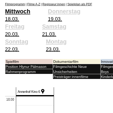
Filmprogramm
|
Filme A-Z
|
Regisseur:innen
|
Spielplan als PDF
Mittwoch
Donnerstag
18.03.
19.03.
Freitag
Samstag
20.03.
21.03.
Sonntag
Montag
22.03.
23.03.
Spielfilm
Dokumentarfilm
Innovat
Position Hlynur Pálmason
Filmgeschichte Neue
Filmges
Rahmenprogramm
Unsicherheiten
Boys
Preisträger:innenfilme
Kinderk
Annenhof Kino 6