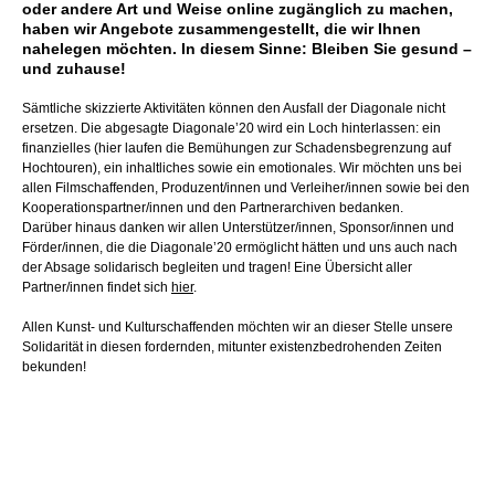
oder andere Art und Weise online zugänglich zu machen,
haben wir Angebote zusammengestellt, die wir Ihnen
nahelegen möchten. In diesem Sinne: Bleiben Sie gesund –
und zuhause!
Sämtliche skizzierte Aktivitäten können den Ausfall der Diagonale nicht
ersetzen. Die abgesagte Diagonale’20 wird ein Loch hinterlassen: ein
finanzielles (hier laufen die Bemühungen zur Schadensbegrenzung auf
Hochtouren), ein inhaltliches sowie ein emotionales. Wir möchten uns bei
allen Filmschaffenden, Produzent/innen und Verleiher/innen sowie bei den
Kooperationspartner/innen und den Partnerarchiven bedanken.
Darüber hinaus danken wir allen Unterstützer/innen, Sponsor/innen und
Förder/innen, die die Diagonale’20 ermöglicht hätten und uns auch nach
der Absage solidarisch begleiten und tragen! Eine Übersicht aller
Partner/innen findet sich
hier
.
Allen Kunst- und Kulturschaffenden möchten wir an dieser Stelle unsere
Solidarität in diesen fordernden, mitunter existenzbedrohenden Zeiten
bekunden!