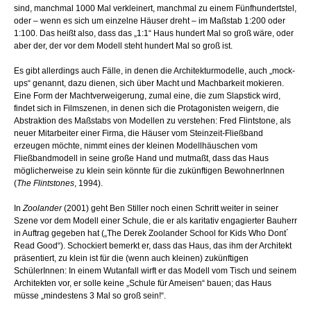
sind, manchmal 1000 Mal verkleinert, manchmal zu einem Fünfhundertstel,
oder – wenn es sich um einzelne Häuser dreht – im Maßstab 1:200 oder
1:100. Das heißt also, dass das „1:1“ Haus hundert Mal so groß wäre, oder
aber der, der vor dem Modell steht hundert Mal so groß ist.
Es gibt allerdings auch Fälle, in denen die Architekturmodelle, auch „mock-
ups“ genannt, dazu dienen, sich über Macht und Machbarkeit mokieren.
Eine Form der Machtverweigerung, zumal eine, die zum Slapstick wird,
findet sich in Filmszenen, in denen sich die Protagonisten weigern, die
Abstraktion des Maßstabs von Modellen zu verstehen: Fred Flintstone, als
neuer Mitarbeiter einer Firma, die Häuser vom Steinzeit-Fließband
erzeugen möchte, nimmt eines der kleinen Modellhäuschen vom
Fließbandmodell in seine große Hand und mutmaßt, dass das Haus
möglicherweise zu klein sein könnte für die zukünftigen BewohnerInnen
(
The Flintstones
, 1994).
In
Zoolander
(2001) geht Ben Stiller noch einen Schritt weiter in seiner
Szene vor dem Modell einer Schule, die er als karitativ engagierter Bauherr
in Auftrag gegeben hat („The Derek Zoolander School for Kids Who Dont´
Read Good“). Schockiert bemerkt er, dass das Haus, das ihm der Architekt
präsentiert, zu klein ist für die (wenn auch kleinen) zukünftigen
SchülerInnen: In einem Wutanfall wirft er das Modell vom Tisch und seinem
Architekten vor, er solle keine „Schule für Ameisen“ bauen; das Haus
müsse „mindestens 3 Mal so groß sein!“.