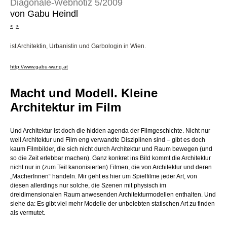
Diagonale-Webnotiz 5/2009
von Gabu Heindl
<
>
ist Architektin, Urbanistin und Garbologin in Wien.
http://www.gabu-wang.at
Macht und Modell. Kleine
Architektur im Film
Und Architektur ist doch die hidden agenda der Filmgeschichte. Nicht nur
weil Architektur und Film eng verwandte Disziplinen sind – gibt es doch
kaum Filmbilder, die sich nicht durch Architektur und Raum bewegen (und
so die Zeit erlebbar machen). Ganz konkret ins Bild kommt die Architektur
nicht nur in (zum Teil kanonisierten) Filmen, die von Architektur und deren
„MacherInnen“ handeln. Mir geht es hier um Spielfilme jeder Art, von
diesen allerdings nur solche, die Szenen mit physisch im
dreidimensionalen Raum anwesenden Architekturmodellen enthalten. Und
siehe da: Es gibt viel mehr Modelle der unbelebten statischen Art zu finden
als vermutet.