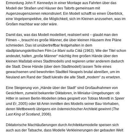
Ermordung John F. Kennedys in einer Montage aus Fahrten über das
Modell der Straßen und Häuser des Tatorts gemeinsam mit
Augenzeugenszenen rekonstruiert. Ein Modell schafft so einen Überblick,
eine Vogelperspektive, die Möglichkeit, sich im Kleinen anzusehen, was im
Großen machbar war oder wäre.
Damit das, was das Modell modelliert, realisiert wird – glaubt man den
Filmen –, braucht es große Männer, die über kleinen Häusern ihre Pläne
schmieden. Das ist unübertreffbar festgehalten in dem
stadtplanungskritischen Film
Le Mani sulla Cittá
(1963). Wie der Titel schon
andeutet, halten „große Männer“ mächtig ihre großen Hände über den
kleinen Maßstab eines Stadtmodells und regieren unter anderem dadurch
die Stadt. Diese Hände (über dem Stadtmodell) lassen Teile eines
gewachsenen und bewohnten Stadtteil Neapels brutal abreißen, um im
Neuland am Rand der Stadt lukrativ die alte Stadt „modern“ zu ersetzen.
Eine Steigerung von „Hände über der Stadt“ sind Großaufnahmen von
Gesichtern, zumeist bekannter Diktatoren, in Miniatur-Umgebungen: ob
Hitler in seinen Berlin-Modellen (etwa gespielt von Tobias Moretti in
Speer
und Er
, 2005) oder Idi Amin inmitten des Modells seiner Bau-Vorhaben,
deren Wettbewerb übrigens ein österreichischer Architekt gewinnt (
The
Last King of Scotland
, 2006).
Diktatorische Machtäußerungen durch Architekturmodelle speisen sich
auch aus der Tatsache, dass Modelle Verkleinerungen der gebauten Welt