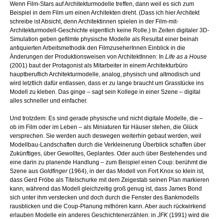
Wenn Film-Stars auf Architekturmodelle treffen, dann weil es sich zum
Beispiel in dem Film um einen Architekten dreht. (Dass ich hier Architekt
schreibe ist Absicht, denn Architektinnen spielen in der Film-mit-
Architekturmodell-Geschichte eigentlich keine Rolle.) In Zeiten digitaler 3D-
Simulation geben gefilmte physische Modelle als Resultat einer beinah
antiquierten Arbeitsmethodik den FilmzuseherInnen Einblick in die
Änderungen der Produktionsweisen von ArchitektInnen: In
Life as a House
(2001) baut der Protagonist als Mitarbeiter in einem Architekturbüro
hauptberuflich Architekturmodelle, analog, physisch und altmodisch und
wird letztlich dafür entlassen, dass er zu lange braucht um Grasstücke ins
Modell zu kleben. Das ginge – sagt sein Kollege in einer Szene – digital
alles schneller und einfacher.
Und trotzdem: Es sind gerade physische und nicht digitale Modelle, die –
ob im Film oder im Leben – als Miniaturen für Häuser stehen, die Glück
versprechen. Sie werden auch deswegen weiterhin gebaut werden, weil
Modellbau-Landschaften durch die Verkleinerung Überblick schaffen über
Zukünftiges, über Gewolltes, Geplantes. Oder auch über Bestehendes und
eine darin zu planende Handlung – zum Beispiel einen Coup: berühmt die
Szene aus
Goldfinger
(1964), in der das Modell von Fort Knox so klein ist,
dass Gerd Fröbe als Titelschurke mit dem Zeigestab seinen Plan markieren
kann, während das Modell gleichzeitig groß genug ist, dass James Bond
sich unter ihm verstecken und doch durch die Fenster des Bankmodells
rausblicken und die Coup-Planung mithören kann. Aber auch rückwirkend
erlauben Modelle ein anderes Geschichtenerzählen: in
JFK
(1991) wird die