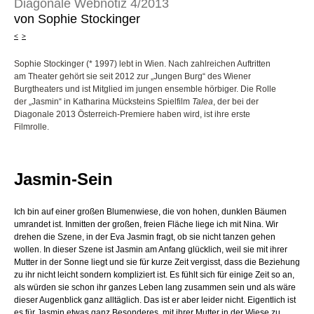
Diagonale Webnotiz 4/2013
von Sophie Stockinger
<
>
Sophie Stockinger (* 1997) lebt in Wien. Nach zahlreichen Auftritten
am Theater gehört sie seit 2012 zur „Jungen Burg“ des Wiener
Burgtheaters und ist Mitglied im jungen ensemble hörbiger. Die Rolle
der „Jasmin“ in Katharina Mücksteins Spielfilm
Talea
, der bei der
Diagonale 2013 Österreich-Premiere haben wird, ist ihre erste
Filmrolle.
Jasmin-Sein
Ich bin auf einer großen Blumenwiese, die von hohen, dunklen Bäumen
umrandet ist. Inmitten der großen, freien Fläche liege ich mit Nina. Wir
drehen die Szene, in der Eva Jasmin fragt, ob sie nicht tanzen gehen
wollen. In dieser Szene ist Jasmin am Anfang glücklich, weil sie mit ihrer
Mutter in der Sonne liegt und sie für kurze Zeit vergisst, dass die Beziehung
zu ihr nicht leicht sondern kompliziert ist. Es fühlt sich für einige Zeit so an,
als würden sie schon ihr ganzes Leben lang zusammen sein und als wäre
dieser Augenblick ganz alltäglich. Das ist er aber leider nicht. Eigentlich ist
es für Jasmin etwas ganz Besonderes, mit ihrer Mutter in der Wiese zu