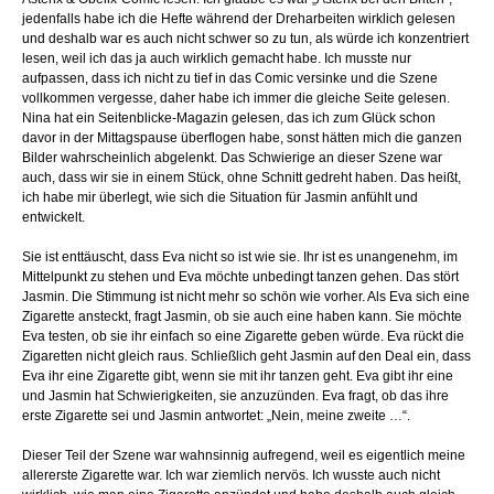
jedenfalls habe ich die Hefte während der Dreharbeiten wirklich gelesen
und deshalb war es auch nicht schwer so zu tun, als würde ich konzentriert
lesen, weil ich das ja auch wirklich gemacht habe. Ich musste nur
aufpassen, dass ich nicht zu tief in das Comic versinke und die Szene
vollkommen vergesse, daher habe ich immer die gleiche Seite gelesen.
Nina hat ein Seitenblicke-Magazin gelesen, das ich zum Glück schon
davor in der Mittagspause überflogen habe, sonst hätten mich die ganzen
Bilder wahrscheinlich abgelenkt. Das Schwierige an dieser Szene war
auch, dass wir sie in einem Stück, ohne Schnitt gedreht haben. Das heißt,
ich habe mir überlegt, wie sich die Situation für Jasmin anfühlt und
entwickelt.
Sie ist enttäuscht, dass Eva nicht so ist wie sie. Ihr ist es unangenehm, im
Mittelpunkt zu stehen und Eva möchte unbedingt tanzen gehen. Das stört
Jasmin. Die Stimmung ist nicht mehr so schön wie vorher. Als Eva sich eine
Zigarette ansteckt, fragt Jasmin, ob sie auch eine haben kann. Sie möchte
Eva testen, ob sie ihr einfach so eine Zigarette geben würde. Eva rückt die
Zigaretten nicht gleich raus. Schließlich geht Jasmin auf den Deal ein, dass
Eva ihr eine Zigarette gibt, wenn sie mit ihr tanzen geht. Eva gibt ihr eine
und Jasmin hat Schwierigkeiten, sie anzuzünden. Eva fragt, ob das ihre
erste Zigarette sei und Jasmin antwortet: „Nein, meine zweite …“.
Dieser Teil der Szene war wahnsinnig aufregend, weil es eigentlich meine
allererste Zigarette war. Ich war ziemlich nervös. Ich wusste auch nicht