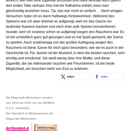
wirklich, wie man eine Zigarette anzündet und habe deshalb auch gleich
den ersten Take verhaut. Also hat mir Katharina erklärt, dass man
gleichzeitig anziehen muss. Tja, das war nicht so einfach … Nach einigen
Versuchen habe ich es dann halbwegs hinbekommen. Während des
Spielens war ich aber dreimal so aufgeregt, weil ich das Ganze vor
laufender Kamera machen und mich eher aufs Spielen konzentrieren
musste, weil ich sowieso schon so aufgeregt wegen des Rauchens war. Es
ist mir schließlich ganz gut gelungen und es hat Spaß gemacht, die Szene
zu spielen. Auch unabhängig von der großen Aufregung wegen des
Rauchens ist diese Szene für mich ganz besonders, wie sie es auch in der
Geschichte ist. Für Jasmin ist der Moment, in dem die beiden rauchen, sehr
wichtig und emotional. Sie weiß wenig über ihre Mutter, und diese
Zigarette, die sie miteinander rauchen wie Freundinnen, ist die beste
Möglichkeit, ein bisschen mehr von Eva zu erfahren.
teilen
teilen
Die Diagonale-Webnotizen wurden
von 2010 bis 2015 von der BAWAG
P.S.K. unterstützt.
Der Standard ist Medienpartner der
Diagonale-Webnotizen.