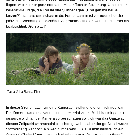
liegen, wie in einer ganz normalen Mutter-Tochter-Beziehung. Umso mehr
bereitet die Frage, die Eva ihr stellt, Unbehagen. „Und geh’ma heute
tanzen?“, fragt sie und schaut in die Ferne. Jasmin ist verärgert über die
plötzliche Wendung des schönen Augenblicks und antwortet nüchterner als
beabsichtigt: „Geh bitte!“
Talea © La Banda Film
In dieser Szene hatten wir eine Kameraeinstellung, die für mich neu war.
Die Kamera war direkt vor uns und auch relativ nah. Michi hat mir genau
gesagt, wo ich an der Kamera vorbei schauen soll. Ich war das Ganze zu
diesem Zeitpunkt wahrscheinlich schon gewöhnt, aber der große schwarze
Stoffvorhang war doch ein wenig irritierend … Als Jasmin musste ich ein
Asterix & Obelix-Comic lesen. Ich glaube es war „Asterix bei den Briten“,