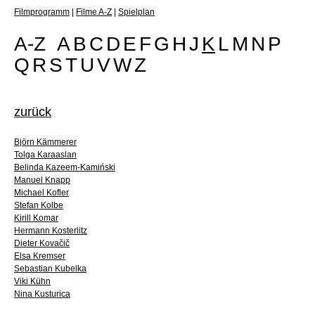
Filmprogramm
|
Filme A-Z
|
Spielplan
A-Z
A
B
C
D
E
F
G
H
J
K
L
M
N
P
Q
R
S
T
U
V
W
Z
zurück
Björn Kämmerer
Tolga Karaaslan
Belinda Kazeem-Kamiński
Manuel Knapp
Michael Kofler
Stefan Kolbe
Kirill Komar
Hermann Kosterlitz
Dieter Kovačič
Elsa Kremser
Sebastian Kubelka
Viki Kühn
Nina Kusturica