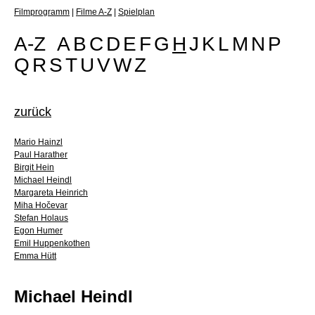
Filmprogramm
|
Filme A-Z
|
Spielplan
A-Z
A
B
C
D
E
F
G
H
J
K
L
M
N
P
Q
R
S
T
U
V
W
Z
zurück
Mario Hainzl
Paul Harather
Birgit Hein
Michael Heindl
Margareta Heinrich
Miha Hočevar
Stefan Holaus
Egon Humer
Emil Huppenkothen
Emma Hütt
Michael Heindl