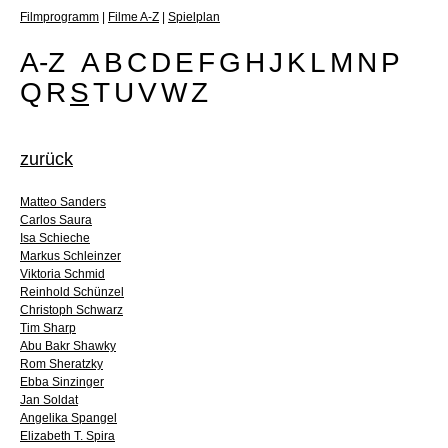
Filmprogramm
|
Filme A-Z
|
Spielplan
A-Z
A
B
C
D
E
F
G
H
J
K
L
M
N
P
Q
R
S
T
U
V
W
Z
zurück
Matteo Sanders
Carlos Saura
Isa Schieche
Markus Schleinzer
Viktoria Schmid
Reinhold Schünzel
Christoph Schwarz
Tim Sharp
Abu Bakr Shawky
Rom Sheratzky
Ebba Sinzinger
Jan Soldat
Angelika Spangel
Elizabeth T. Spira