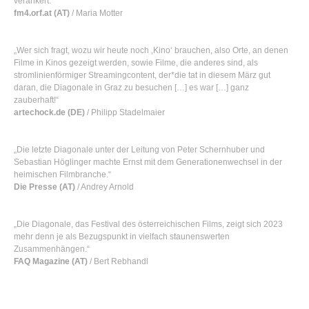
verankert.“
fm4.orf.at (AT)
/ Maria Motter
„Wer sich fragt, wozu wir heute noch ‚Kino‘ brauchen, also Orte, an denen
Filme in Kinos gezeigt werden, sowie Filme, die anderes sind, als
stromlinienförmiger Streamingcontent, der*die tat in diesem März gut
daran, die Diagonale in Graz zu besuchen […] es war […] ganz
zauberhaft!“
artechock.de (DE)
/ Philipp Stadelmaier
„Die letzte Diagonale unter der Leitung von Peter Schernhuber und
Sebastian Höglinger machte Ernst mit dem Generationenwechsel in der
heimischen Filmbranche.“
Die Presse (AT)
/ Andrey Arnold
„Die Diagonale, das Festival des österreichischen Films, zeigt sich 2023
mehr denn je als Bezugspunkt in vielfach staunenswerten
Zusammenhängen.“
FAQ Magazine (AT)
/ Bert Rebhandl