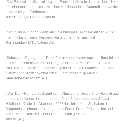
„Das Festival des österreichischen Films […] kündete diesmal deutlich vom
anstehenden – und sich teils schon vollziehenden – Generationenwechsel
in der hiesigen Filmbranche.“
Die Presse (AT)
/ Andrey Arnold
„
Feminism WTF
bringt denn auch die heurige Diagonale auf den Punkt:
mehr Inklusion, mehr Perspektiven und mehr Feminismus!“
Der Standard (AT)
/ Valerie Dirk
„Sebastian Höglinger und Peter Schernhuber haben auch bei ihrer letzten
Filmschau sehenswertes Kino abgeliefert. Dafür wurde das Duo vom
Publikum zum Abschied frenetisch gefeiert und von Landeshauptmann
Christopher Drexler symbolisch zu ‚Ehrensteirern‘ geadelt.“
Steirische Wirtschaft (AT)
„[Der] Dank [von Landeshauptmann Christopher Drexler] richtete sich auch
an das scheidende Intendantenduo Peter Schernhuber und Sebastian
Höglinger, für die die Diagonale 2023 ihre letzte war. ‚Sie haben die
Diagonale zu einem herausragen den Forum für die Präsentation und
Diskussion österreichischer Filmproduktion gemacht.‘“
Woche (AT)