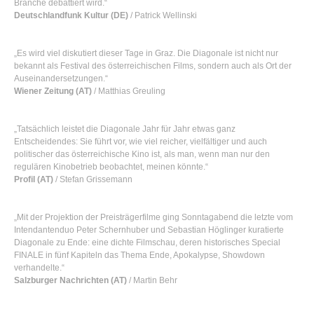
Branche debattiert wird.“
Deutschlandfunk Kultur (DE)
/ Patrick Wellinski
„Es wird viel diskutiert dieser Tage in Graz. Die Diagonale ist nicht nur
bekannt als Festival des österreichischen Films, sondern auch als Ort der
Auseinandersetzungen.“
Wiener Zeitung (AT)
/ Matthias Greuling
„Tatsächlich leistet die Diagonale Jahr für Jahr etwas ganz
Entscheidendes: Sie führt vor, wie viel reicher, vielfältiger und auch
politischer das österreichische Kino ist, als man, wenn man nur den
regulären Kinobetrieb beobachtet, meinen könnte.“
Profil (AT)
/ Stefan Grissemann
„Mit der Projektion der Preisträgerfilme ging Sonntagabend die letzte vom
Intendantenduo Peter Schernhuber und Sebastian Höglinger kuratierte
Diagonale zu Ende: eine dichte Filmschau, deren historisches Special
FINALE in fünf Kapiteln das Thema Ende, Apokalypse, Showdown
verhandelte.“
Salzburger Nachrichten (AT)
/ Martin Behr