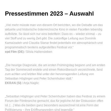
Pressestimmen 2023 – Auswahl
„Viel mehr müsste man von diesem Ort berichten, wo die Debatte um das
aktuelle und historische österreichische Kino in vielen Facetten lebendig
aufblitzte. So lässt sich nur eins bekritteln: Dass es – wieder einmal – zu
viel Stoff und zu wenig Zeit gibt. Die zukünftige Leitung aus Dominik
Kamalzadeh und Claudia Slanar findet jedenfalls ein atmosphärisch und
programmatisch bestens aufgestelltes Festival vor.“
epd Film (DE)
/ Silvia Hallensleben
„Die heurige Diagonale, die am ersten Frühlingstag begann und am ersten
Tag der Sommerzeit endete und einen Rekordbesuch verzeichnete, fand
zum achten und letzten Mal unter der hervorragenden Leitung von
Sebastian Höglinger und Peter Schernhuber statt.“
EKRAN (SI)
/ Anja Naglic
„Sebastian Höglinger und Peter Schernhuber haben das Festival zu einem
Forum der Filmbranche gemacht, das für jegliche Art der Diskussion offen
ist. […] Was die beiden ganz besonders auszeichnet ist eine Form der
Politisierung – ihre Eröffnungsreden sind legendär.“