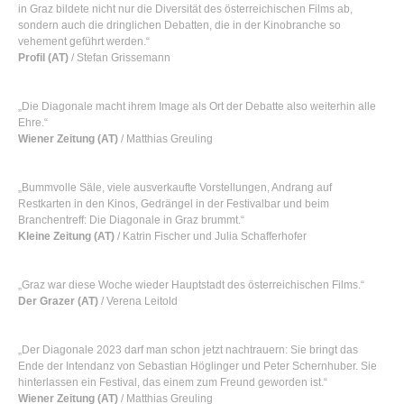
in Graz bildete nicht nur die Diversität des österreichischen Films ab,
sondern auch die dringlichen Debatten, die in der Kinobranche so
vehement geführt werden.“
Profil (AT)
/ Stefan Grissemann
„Die Diagonale macht ihrem Image als Ort der Debatte also weiterhin alle
Ehre.“
Wiener Zeitung (AT)
/ Matthias Greuling
„Bummvolle Säle, viele ausverkaufte Vorstellungen, Andrang auf
Restkarten in den Kinos, Gedrängel in der Festivalbar und beim
Branchentreff: Die Diagonale in Graz brummt.“
Kleine Zeitung (AT)
/ Katrin Fischer und Julia Schafferhofer
„Graz war diese Woche wieder Hauptstadt des österreichischen Films.“
Der Grazer (AT)
/ Verena Leitold
„Der Diagonale 2023 darf man schon jetzt nachtrauern: Sie bringt das
Ende der Intendanz von Sebastian Höglinger und Peter Schernhuber. Sie
hinterlassen ein Festival, das einem zum Freund geworden ist.“
Wiener Zeitung (AT)
/ Matthias Greuling