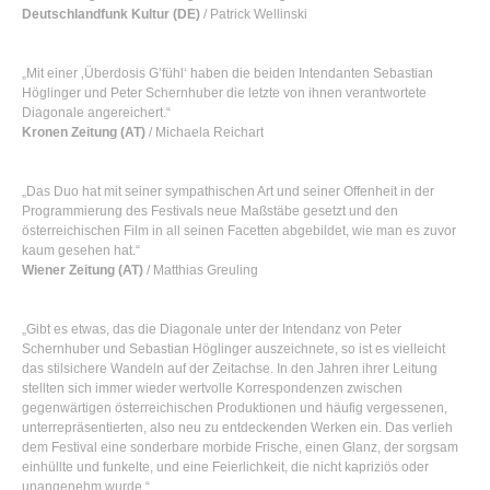
Deutschlandfunk Kultur (DE)
/ Patrick Wellinski
„Mit einer ‚Überdosis G’fühl‘ haben die beiden Intendanten Sebastian
Höglinger und Peter Schernhuber die letzte von ihnen verantwortete
Diagonale angereichert.“
Kronen Zeitung (AT)
/ Michaela Reichart
„Das Duo hat mit seiner sympathischen Art und seiner Offenheit in der
Programmierung des Festivals neue Maßstäbe gesetzt und den
österreichischen Film in all seinen Facetten abgebildet, wie man es zuvor
kaum gesehen hat.“
Wiener Zeitung (AT)
/ Matthias Greuling
„Gibt es etwas, das die Diagonale unter der Intendanz von Peter
Schernhuber und Sebastian Höglinger auszeichnete, so ist es vielleicht
das stilsichere Wandeln auf der Zeitachse. In den Jahren ihrer Leitung
stellten sich immer wieder wertvolle Korrespondenzen zwischen
gegenwärtigen österreichischen Produktionen und häufig vergessenen,
unterrepräsentierten, also neu zu entdeckenden Werken ein. Das verlieh
dem Festival eine sonderbare morbide Frische, einen Glanz, der sorgsam
einhüllte und funkelte, und eine Feierlichkeit, die nicht kapriziös oder
unangenehm wurde.“