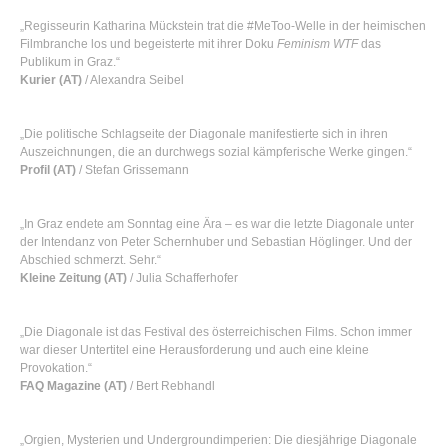
„Regisseurin Katharina Mückstein trat die #MeToo-Welle in der heimischen
Filmbranche los und begeisterte mit ihrer Doku
Feminism WTF
das
Publikum in Graz.“
Kurier (AT)
/ Alexandra Seibel
„Die politische Schlagseite der Diagonale manifestierte sich in ihren
Auszeichnungen, die an durchwegs sozial kämpferische Werke gingen.“
Profil (AT)
/ Stefan Grissemann
„In Graz endete am Sonntag eine Ära – es war die letzte Diagonale unter
der Intendanz von Peter Schernhuber und Sebastian Höglinger. Und der
Abschied schmerzt. Sehr.“
Kleine Zeitung (AT)
/ Julia Schafferhofer
„Die Diagonale ist das Festival des österreichischen Films. Schon immer
war dieser Untertitel eine Herausforderung und auch eine kleine
Provokation.“
FAQ Magazine (AT)
/ Bert Rebhandl
„Orgien, Mysterien und Undergroundimperien: Die diesjährige Diagonale