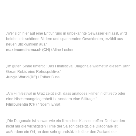
„Wer sich hier auf eine Entführung in unbekannte Gewässer einlässt, wird
belohnt mit schönen Bildern und spannenden Geschichten, erzählt aus
neuen Blickwinkeln aus.“
maximumcinema.ch (CH)
/ Aline Locher
„Im guten Sinne unfertig: Das Filmfestival Diagonale widmet in diesem Jahr
Goran Rebić eine Retrospektive.“
Jungle World (DE)
/ Esther Buss
„Am Filmfestival in Graz zeigt sich, dass analoges Filmen nicht retro oder
eine Nischenangelegenheit ist, sondern eine Stilfrage.“
Filmbullentin (CH)
/ Noemi Ehrat
„Die Diagonale ist so was wie ein filmisches Klassentreffen. Dort werden
nicht nur die wichtigsten Filme der Saison gezeigt, die Diagonale ist
außerdem ein Ort, an dem sehr grundsätzlich über den Zustand der