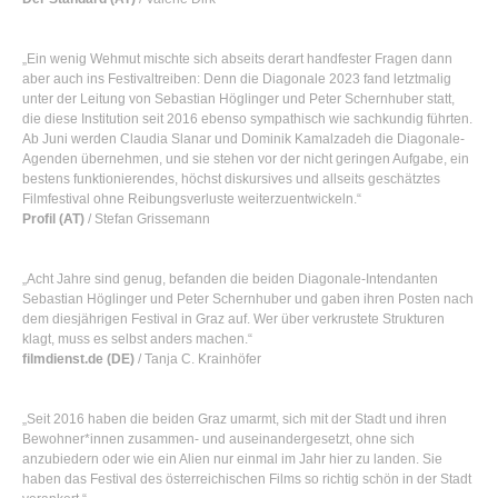
„Ein wenig Wehmut mischte sich abseits derart handfester Fragen dann
aber auch ins Festivaltreiben: Denn die Diagonale 2023 fand letztmalig
unter der Leitung von Sebastian Höglinger und Peter Schernhuber statt,
die diese Institution seit 2016 ebenso sympathisch wie sachkundig führten.
Ab Juni werden Claudia Slanar und Dominik Kamalzadeh die Diagonale-
Agenden übernehmen, und sie stehen vor der nicht geringen Aufgabe, ein
bestens funktionierendes, höchst diskursives und allseits geschätztes
Filmfestival ohne Reibungsverluste weiterzuentwickeln.“
Profil (AT)
/ Stefan Grissemann
„Acht Jahre sind genug, befanden die beiden Diagonale-Intendanten
Sebastian Höglinger und Peter Schernhuber und gaben ihren Posten nach
dem diesjährigen Festival in Graz auf. Wer über verkrustete Strukturen
klagt, muss es selbst anders machen.“
filmdienst.de (DE)
/ Tanja C. Krainhöfer
„Seit 2016 haben die beiden Graz umarmt, sich mit der Stadt und ihren
Bewohner*innen zusammen- und auseinandergesetzt, ohne sich
anzubiedern oder wie ein Alien nur einmal im Jahr hier zu landen. Sie
haben das Festival des österreichischen Films so richtig schön in der Stadt