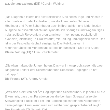
taz. die tageszeitung (DE)
/ Carolin Weidner
„Die Diagonale feierte das österreichische Kino sechs Tage und Nächte in
aller Breite und Tiefe. Fantastisch, wie die Intendanten Sebastian
Höglinger und Peter Schernhuber auch in ihrer achten und leider letzten
Ausgabe selbstverständlich und sympathisch Sperriges und Wagemutiges
nebst politisch Relevantem programmieren – kompetent, popkulturell
avanciert, leichtfüßig, in Graz verortet, mit Haltung und Augenzwinkern. Das
ist in der Festivallandschaft einzigartig. Das Publikum kam in
rekordverdächtigen Mengen und sorgte für bummvolle Säle und Klubs.“
Kleine Zeitung (AT)
/ Julia Schafferhofer
„Die Alten halten, die Jungen holen: Das war ihr Anspruch, sagen die zwei
Diagonale-Leiter Peter Schernhuber und Sebastian Höglinger. Es hat
geklappt.“
Die Presse (AT)
/ Andrey Arnold
„Was also bleibt von der Ära Höglinger und Schernhuber? In jedem Fall die
Erkenntnis, dass das ‚Paradoxon des dreibeinigen Spagats‘, also die
Schwierigkeit, Publikum, Film und Branche gleichermaßen zu befrieden,
dann gelingen kann, wenn man sich nahbar und gesprächsbereit zeigt.“
Der Standard (AT)
/ Valerie Dirk