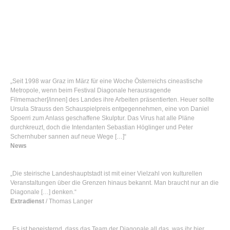
„Seit 1998 war Graz im März für eine Woche Österreichs cineastische
Metropole, wenn beim Festival Diagonale herausragende
Filmemacher[/innen] des Landes ihre Arbeiten präsentierten. Heuer sollte
Ursula Strauss den Schauspielpreis entgegennehmen, eine von Daniel
Spoerri zum Anlass geschaffene Skulptur. Das Virus hat alle Pläne
durchkreuzt, doch die Intendanten Sebastian Höglinger und Peter
Schernhuber sannen auf neue Wege […]“
News
„Die steirische Landeshauptstadt ist mit einer Vielzahl von kulturellen
Veranstaltungen über die Grenzen hinaus bekannt. Man braucht nur an die
Diagonale […] denken.“
Extradienst
/ Thomas Langer
„Es ist begeisternd, dass das Team der Diagonale all das, was ihr hier