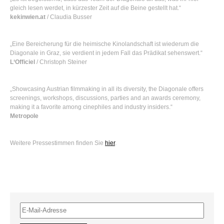
gleich lesen werdet, in kürzester Zeit auf die Beine gestellt hat.“
kekinwien.at
/ Claudia Busser
„Eine Bereicherung für die heimische Kinolandschaft ist wiederum die
Diagonale in Graz, sie verdient in jedem Fall das Prädikat sehenswert.“
L‘Officiel
/ Christoph Steiner
„Showcasing Austrian filmmaking in all its diversity, the Diagonale offers
screenings, workshops, discussions, parties and an awards ceremony,
making it a favorite among cinephiles and industry insiders.“
Metropole
Weitere Pressestimmen finden Sie
hier
.