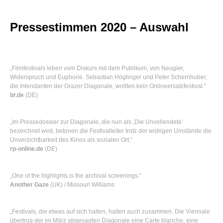
Pressestimmen 2020 – Auswahl
„Filmfestivals leben vom Diskurs mit dem Publikum, von Neugier,
Widerspruch und Euphorie. Sebastian Höglinger und Peter Schernhuber,
die Intendanten der Grazer Diagonale, wollten kein Onlineersatzfestival.“
br.de
(DE)
„Im Pressedossier zur Diagonale, die nun als ‚Die Unvollendete‘
bezeichnet wird, betonen die Festivalleiter trotz der widrigen Umstände die
Unverzichtbarkeit des Kinos als sozialen Ort.“
rp-online.de
(DE)
„One of the highlights is the archival screenings.“
Another Gaze
(UK) / Missouri Williams
„Festivals, die etwas auf sich halten, halten auch zusammen. Die Viennale
übertrug der im März abgesagten Diagonale eine Carte blanche, eine