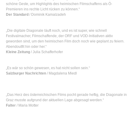
schöne Geste, um Highlights des heimischen Filmschaffens als Ö-
Premieren ins rechte Licht rücken zu können.“
Der Standard
/ Dominik Kamalzadeh
„Die digitale Diagonale läuft noch, und es ist super, wie schnell
Festivalmacher, Filmschaffende, der ORF und VOD-Initiativen aktiv
geworden sind, um den heimischen Film doch noch wie geplant zu feiern.
Abendoutfit hin oder her.“
Kleine Zeitung
/ Julia Schafferhofer
„Es wär so schön gewesen, es hat nicht sollen sein.“
Salzburger Nachrichten
/ Magdalena Miedl
„Das Herz des österreichischen Films pocht gerade heftig, die Diagonale in
Graz musste aufgrund der aktuellen Lage abgesagt werden.“
Falter
/ Maria Motter