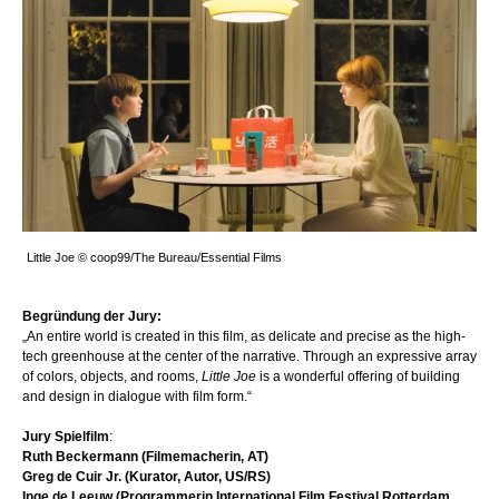
Little Joe © coop99/The Bureau/Essential Films
Begründung der Jury:
„An entire world is created in this film, as delicate and precise as the high-
tech greenhouse at the center of the narrative. Through an expressive array
of colors, objects, and rooms,
Little Joe
is a wonderful offering of building
and design in dialogue with film form.“
Jury Spielfilm
:
Ruth Beckermann (Filmemacherin, AT)
Greg de Cuir Jr. (Kurator, Autor, US/RS)
Inge de Leeuw (Programmerin International Film Festival Rotterdam,