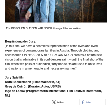
EIN BISSCHEN BLEIBEN WIR NOCH © wega Filmproduktion
Begründung der Jury:
„In this film, we have a seamless representation of the lives and lived
experiences of contemporary families in Austria. Through clothing and
accessories
EIN BISSCHEN BLEIBEN WIR NOCH
creates a naturalistic
vision that is admirable in its confident restraint – until the final shot of the
film, when two pairs of outlandish, furry handcuffs are used to unite lives
and nations in a memorable and necessary manner.“
Jury Spielfilm
:
Ruth Beckermann (Filmemacherin, AT)
Greg de Cuir Jr. (Kurator, Autor, US/RS)
Inge de Leeuw (Programmerin International Film Festival Rotterdam,
NL)
teilen
teilen