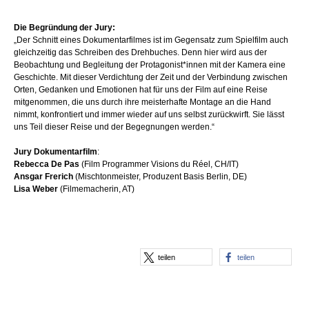
Die Begründung der Jury:
„Der Schnitt eines Dokumentarfilmes ist im Gegensatz zum Spielfilm auch
gleichzeitig das Schreiben des Drehbuches. Denn hier wird aus der
Beobachtung und Begleitung der Protagonist*innen mit der Kamera eine
Geschichte. Mit dieser Verdichtung der Zeit und der Verbindung zwischen
Orten, Gedanken und Emotionen hat für uns der Film auf eine Reise
mitgenommen, die uns durch ihre meisterhafte Montage an die Hand
nimmt, konfrontiert und immer wieder auf uns selbst zurückwirft. Sie lässt
uns Teil dieser Reise und der Begegnungen werden.“
Jury Dokumentarfilm
:
Rebecca De Pas
(Film Programmer Visions du Réel, CH/IT)
Ansgar Frerich
(Mischtonmeister, Produzent Basis Berlin, DE)
Lisa Weber
(Filmemacherin, AT)
teilen
teilen