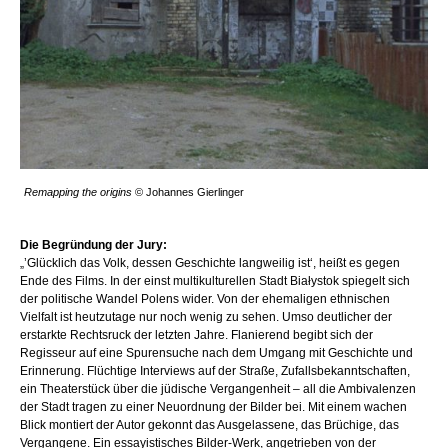
Remapping the origins
© Johannes Gierlinger
Die Begründung der Jury:
„’Glücklich das Volk, dessen Geschichte langweilig ist‘, heißt es gegen
Ende des Films. In der einst multikulturellen Stadt Białystok spiegelt sich
der politische Wandel Polens wider. Von der ehemaligen ethnischen
Vielfalt ist heutzutage nur noch wenig zu sehen. Umso deutlicher der
erstarkte Rechtsruck der letzten Jahre. Flanierend begibt sich der
Regisseur auf eine Spurensuche nach dem Umgang mit Geschichte und
Erinnerung. Flüchtige Interviews auf der Straße, Zufallsbekanntschaften,
ein Theaterstück über die jüdische Vergangenheit – all die Ambivalenzen
der Stadt tragen zu einer Neuordnung der Bilder bei. Mit einem wachen
Blick montiert der Autor gekonnt das Ausgelassene, das Brüchige, das
Vergangene. Ein essayistisches Bilder-Werk, angetrieben von der