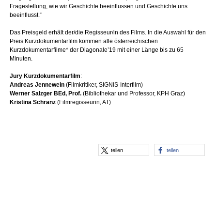
Fragestellung, wie wir Geschichte beeinflussen und Geschichte uns
beeinflusst.“
Das Preisgeld erhält der/die Regisseur/in des Films. In die Auswahl für den
Preis Kurzdokumentarfilm kommen alle österreichischen
Kurzdokumentarfilme* der Diagonale’19 mit einer Länge bis zu 65
Minuten.
Jury Kurzdokumentarfilm
:
Andreas Jennewein
(Filmkritiker, SIGNIS-Interfilm)
Werner Salzger BEd, Prof.
(Bibliothekar und Professor, KPH Graz)
Kristina Schranz
(Filmregisseurin, AT)
teilen
teilen