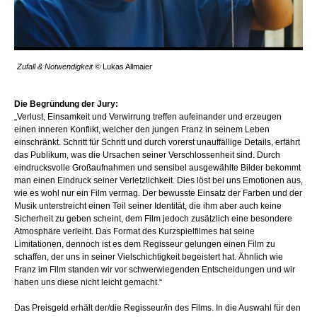
Zufall & Notwendigkeit
© Lukas Allmaier
Die Begründung der Jury:
„Verlust, Einsamkeit und Verwirrung treffen aufeinander und erzeugen
einen inneren Konflikt, welcher den jungen Franz in seinem Leben
einschränkt. Schritt für Schritt und durch vorerst unauffällige Details, erfährt
das Publikum, was die Ursachen seiner Verschlossenheit sind. Durch
eindrucksvolle Großaufnahmen und sensibel ausgewählte Bilder bekommt
man einen Eindruck seiner Verletzlichkeit. Dies löst bei uns Emotionen aus,
wie es wohl nur ein Film vermag. Der bewusste Einsatz der Farben und der
Musik unterstreicht einen Teil seiner Identität, die ihm aber auch keine
Sicherheit zu geben scheint, dem Film jedoch zusätzlich eine besondere
Atmosphäre verleiht. Das Format des Kurzspielfilmes hat seine
Limitationen, dennoch ist es dem Regisseur gelungen einen Film zu
schaffen, der uns in seiner Vielschichtigkeit begeistert hat. Ähnlich wie
Franz im Film standen wir vor schwerwiegenden Entscheidungen und wir
haben uns diese nicht leicht gemacht.“
Das Preisgeld erhält der/die Regisseur/in des Films. In die Auswahl für den