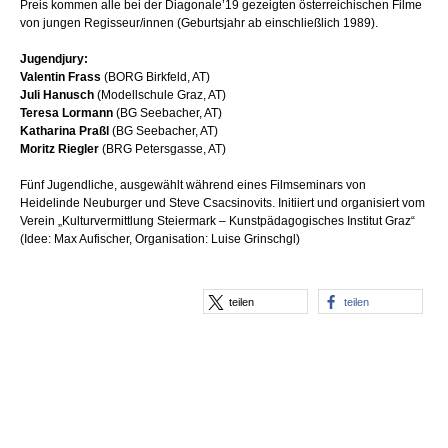
Preis kommen alle bei der Diagonale’19 gezeigten österreichischen Filme
von jungen Regisseur/innen (Geburtsjahr ab einschließlich 1989).
Jugendjury
:
Valentin Frass
(BORG Birkfeld, AT)
Juli Hanusch
(Modellschule Graz, AT)
Teresa Lormann
(BG Seebacher, AT)
Katharina Praßl
(BG Seebacher, AT)
Moritz Riegler
(BRG Petersgasse, AT)
Fünf Jugendliche, ausgewählt während eines Filmseminars von
Heidelinde Neuburger und Steve Csacsinovits. Initiiert und organisiert vom
Verein „Kulturvermittlung Steiermark – Kunstpädagogisches Institut Graz“
(Idee: Max Aufischer, Organisation: Luise Grinschgl)
teilen
teilen