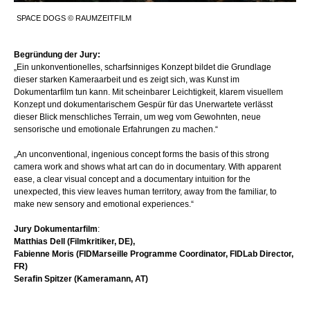
SPACE DOGS © RAUMZEITFILM
Begründung der Jury:
„Ein unkonventionelles, scharfsinniges Konzept bildet die Grundlage
dieser starken Kameraarbeit und es zeigt sich, was Kunst im
Dokumentarfilm tun kann. Mit scheinbarer Leichtigkeit, klarem visuellem
Konzept und dokumentarischem Gespür für das Unerwartete verlässt
dieser Blick menschliches Terrain, um weg vom Gewohnten, neue
sensorische und emotionale Erfahrungen zu machen.“
„An unconventional, ingenious concept forms the basis of this strong
camera work and shows what art can do in documentary. With apparent
ease, a clear visual concept and a documentary intuition for the
unexpected, this view leaves human territory, away from the familiar, to
make new sensory and emotional experiences.“
Jury Dokumentarfilm
:
Matthias Dell (Filmkritiker, DE),
Fabienne Moris (FIDMarseille Programme Coordinator, FIDLab Director,
FR)
Serafin Spitzer (Kameramann, AT)