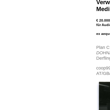
Verw
Medi
€ 20.00
für Aud
ex aequ
Plan C
DOHNAL
Derflin
coop99
AT/GB