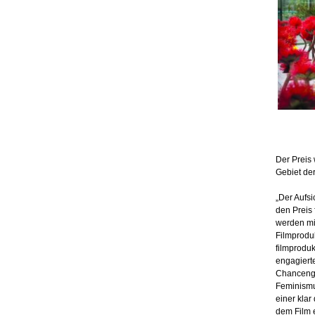
Der Preis 
Gebiet de
„Der Aufs
den Preis
werden mi
Filmproduk
filmprodu
engagiert
Chancengl
Feminismu
einer klar
dem Film 