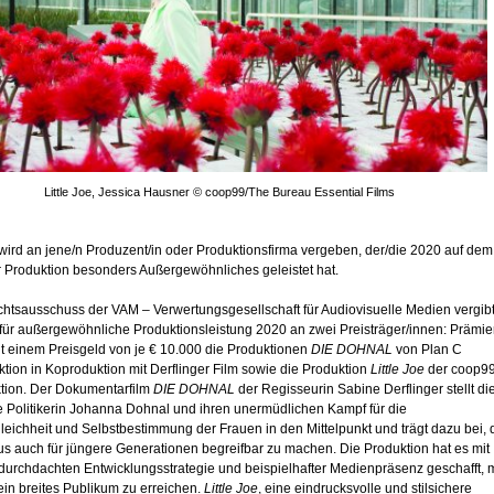
Little Joe, Jessica Hausner © coop99/The Bureau Essential Films
wird an jene/n Produzent/in oder Produktionsfirma vergeben, der/die 2020 auf dem
r Produktion besonders Außergewöhnliches geleistet hat.
ichtsausschuss der VAM – Verwertungsgesellschaft für Audiovisuelle Medien vergib
 für außergewöhnliche Produktionsleistung 2020 an zwei Preisträger/innen: Prämie
t einem Preisgeld von je € 10.000 die Produktionen
DIE DOHNAL
von Plan C
tion in Koproduktion mit Derflinger Film sowie die Produktion
Little Joe
der coop9
ktion. Der Dokumentarfilm
DIE DOHNAL
der Regisseurin Sabine Derflinger stellt di
e Politikerin Johanna Dohnal und ihren unermüdlichen Kampf für die
eichheit und Selbstbestimmung der Frauen in den Mittelpunkt und trägt dazu bei,
s auch für jüngere Generationen begreifbar zu machen. Die Produktion hat es mit
 durchdachten Entwicklungsstrategie und beispielhafter Medienpräsenz geschafft, m
ein breites Publikum zu erreichen.
Little Joe
, eine eindrucksvolle und stilsichere