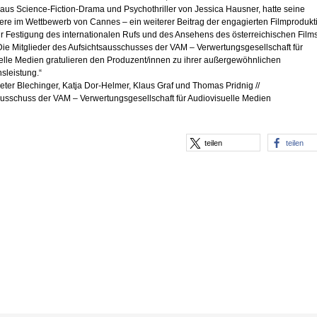
aus Science-Fiction-Drama und Psychothriller von Jessica Hausner, hatte seine
ere im Wettbewerb von Cannes – ein weiterer Beitrag der engagierten Filmprodukt
r Festigung des internationalen Rufs und des Ansehens des österreichischen Films
Die Mitglieder des Aufsichtsausschusses der VAM – Verwertungsgesellschaft für
elle Medien gratulieren den Produzent/innen zu ihrer außergewöhnlichen
sleistung.“
ter Blechinger, Katja Dor-Helmer, Klaus Graf und Thomas Pridnig //
ausschuss der VAM – Verwertungsgesellschaft für Audiovisuelle Medien
teilen
teilen