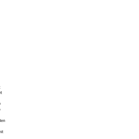
t
rt
9
e
 den
it