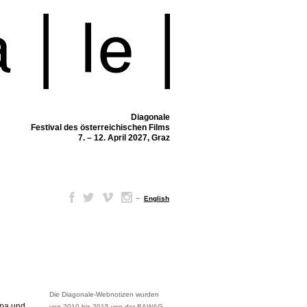
Diagonale
Festival des österreichischen Films
7. – 12. April 2027, Graz
–
English
Die Diagonale-Webnotizen wurden
apa und
von 2010 bis 2015 von der BAWAG