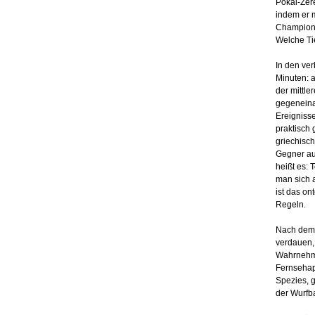
Pokal-Zere
indem er m
Champions
Welche Ti
In den ve
Minuten: a
der mittle
gegeneina
Ereigniss
praktisch 
griechisc
Gegner auc
heißt es: 
man sich 
ist das on
Regeln.
Nach dem 
verdauen, 
Wahrnehmu
Fernsehapp
Spezies, g
der Wurfba