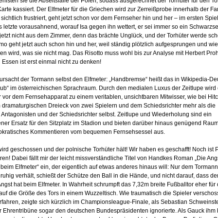
rlisten sie die Abseitsfalle der Polen, sodass ausgerechnet der Torhüter für den T
Karte kassiert. Der Elfmeter für die Griechen wird zur Zerreißprobe innerhalb der Fa
sichtlich frustriert, geht jetzt schon vor dem Fernseher hin und her – im ersten Spie
s letzte vorausahnend, worauf Isa gegen ihn wettert, er sei immer so ein Schwarzs
 jetzt nicht aus dem Zimmer, denn das brächte Unglück, und der Torhüter werde sc
mo geht jetzt auch schon hin und her, weil ständig plötzlich aufgesprungen und wi
n wird, was sie nicht mag. Das Risotto muss wohl bis zur Analyse mit Herbert Pro
 Essen ist erst einmal nicht zu denken!
rursacht der Tormann selbst den Elfmeter: „Handbremse“ heißt das in Wikipedia-De
aub“ im österreichischen Sprachraum. Durch den medialen Luxus der Zeitlupe wird
 vor dem Fernsehapparat zu einem veritablen, unsichtbaren Mitwisser, wie bei Hit
im dramaturgischen Dreieck von zwei Spielern und dem Schiedsrichter mehr als die
Antagonisten und der Schiedsrichter selbst. Zeitlupe und Wiederholung sind ein
ner Ersatz für den Sitzplatz im Stadion und bieten darüber hinaus genügend Raum
kratisches Kommentieren vom bequemen Fernsehsessel aus.
wird geschossen und der polnische Torhüter hält! Wir haben es geschafft! Noch ist 
oren! Dabei fällt mir der leicht missverständliche Titel von Handkes Roman „Die Ang
eim Elfmeter“ ein, der eigentlich auf etwas anderes hinaus will: Nur dem Tormann
g ruhig verhält, schießt der Schütze den Ball in die Hände, und nicht darauf, dass de
gst hat beim Elfmeter. In Wahrheit schrumpft das 7,32m breite Fußballtor eher für
auf die Größe des Tors in einem Wuzzeltisch. Wie traumatisch die Spieler verscho
rfahren, zeigte sich kürzlich im Championsleague-Finale, als Sebastian Schwein­ste
er Ehrentribüne sogar den deutschen Bundespräsidenten ignorierte. Als Gauck ihm 