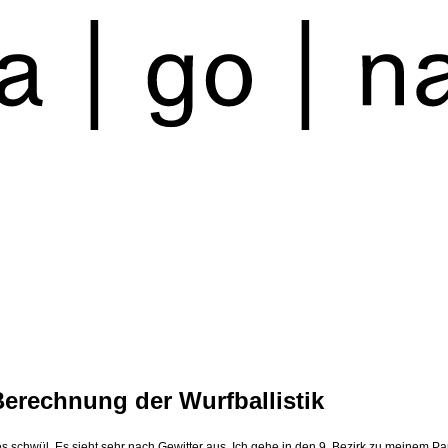
Berechnung der Wurfballistik
es schwül. Es sieht sehr nach Gewitter aus. Ich gehe in den 9. Bezirk zu meinem P