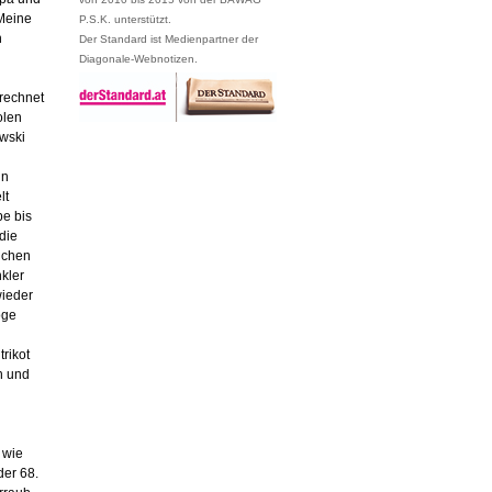
Meine
P.S.K. unterstützt.
h
Der Standard ist Medienpartner der
Diagonale-Webnotizen.
erechnet
olen
wski
in
lt
pe bis
die
auchen
kler
wieder
öge
rikot
h und
 wie
der 68.