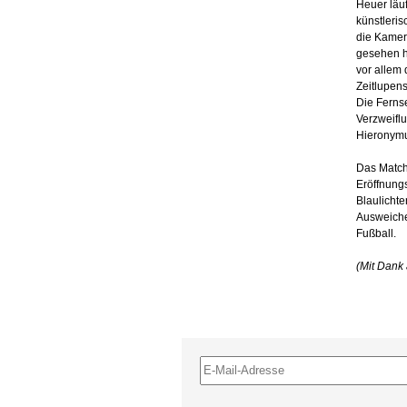
Heuer läuf
künstleris
die Kamer
gesehen h
vor allem 
Zeitlupen
Die Ferns
Verzweifl
Hieronymu
Das Match
Eröffnungs
Blaulicht
Ausweichen
Fußball.
(Mit Dank 