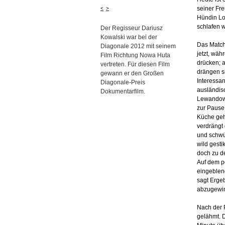
seiner Fr
<
>
Hündin Lo
schlafen 
Der Regisseur Dariusz
Kowalski war bei der
Das Match
Diagonale 2012 mit seinem
jetzt, wäh
Film Richtung Nowa Huta
drücken; 
vertreten. Für diesen Film
drängen si
gewann er den Großen
Interessa
Diagonale-Preis
ausländis
Dokumentarfilm.
Lewandows
zur Pause 
Küche geht
verdrängt
und schwül
wild gest
doch zu de
Auf dem p
eingeblend
sagt Erge
abzugewi
Nach der P
gelähmt. D