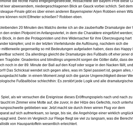
monie die rechte Hand entgegen­ge­streckte, missachtete der Bayern-Profi diese G
it lee­r abwesendem, niedergeschlagenen Blick an Gauck vor­bei schlich. Seit dem
league-Finale gibt es über einen anderen Bayernspieler Arjen Robben einen Witz
ere können nicht Elfmeter schießen? Robben eben.
rbleibenden 20 Minuten des Matchs denke ich an die zauberhafte Dramaturgie der 
n den ersten Plotpoint im Anfangsviertel, in dem die Charaktere eingeführt werden
re Block, in dem die Protagonisten und ihre Widersacher für ihre Überzeugung hart
nder kämpfen; und in der letzten Viertelstunde die Auflösung, nachdem sich die
e mittlerweile gegenseitig so mit Bedeutungen aufgeladen haben, dass das Happy
greifbar scheint. Da allerdings gleicht die Dramaturgie des Fußballs oft eher jener d
hen Tragödie: Gnadenlos und blindlings ungerecht sorgen die Götter dafür, dass d
h noch in der 89. Minute der Ball auf den Kopf oder sogar in den Nacken fällt, un
Tor!!! Das Schicksal wendet sich gegen alles, was im Spiel passiert ist, gegen alles,
ausgedacht hatte: in einem Moment zeigt sich die ganze Ungerechtigkeit dieser We
tologische Fußballböse schlechthin: Es zerstört jede Logik und alle dramaturgische
Spiel, als wir versuchen die Ereignisse dieses Eröffnungsspiels nach und nach zu
taucht im Zimmer eine Motte auf, die zuvor, in der Hitze des Gefechts, noch unterh
ngsschwelle geblieben war. Jetzt macht sie durch ihren wirren Flug vor dem
arat auf sich aufmerksam, so lange, bis sie, die Angehörige einer wirklich unglüc
ejagt wird. Denn im Vergleich zur Fliege fliegt sie viel zu langsam, was die Berec
llistik von Hauspantoffeln wesentlich erleichtert.