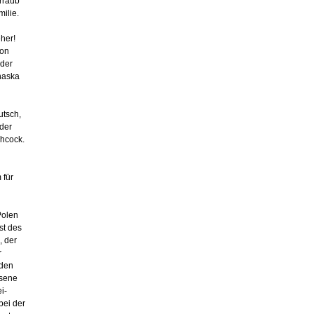
orraub
milie.
l
eher!
hon
eder
haska
utsch,
 der
chcock.
 für
Polen
st des
, der
r
 den
ssene
i­
bei der