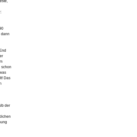
este,
:
90
; dann
 End
er
em
d schon
 was
lt! Das
n
alb der
klichen
hnung