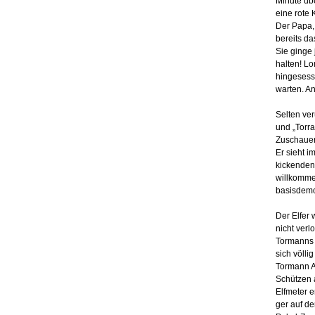
Minute übe
eine rote 
Der Papa, 
bereits da
Sie ginge
halten! Lo
hingesesse
warten. An
Selten ve
und „Torr
Zuschauer
Er sieht 
kickenden 
willkomme
basisdemo
Der Elfer 
nicht verl
Tormanns b
sich völli
Tormann An
Schützen 
Elfmeter e
ger auf d