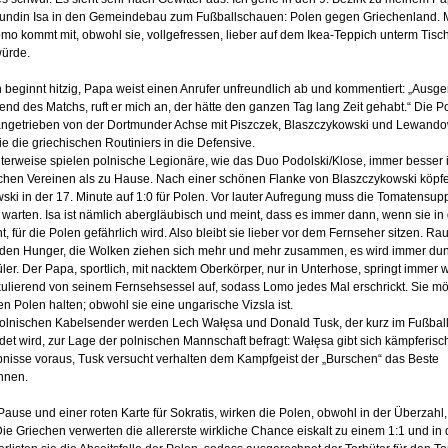
eundin Isa in den Gemeindebau zum Fußballschauen: Polen gegen Griechenland. 
mo kommt mit, obwohl sie, vollgefressen, lieber auf dem Ikea-Teppich unterm Tisc
würde.
 beginnt hitzig, Papa weist einen Anrufer unfreundlich ab und kommentiert: „Ausg
rend des Matchs, ruft er mich an, der hätte den ganzen Tag lang Zeit gehabt.“ Die P
angetrieben von der Dortmunder Achse mit Piszczek, Blaszczykowski und Lewando
e die griechischen Routiniers in die Defensive.
nterweise spielen polnische Legionäre, wie das Duo Podolski/Klose, immer besser 
chen Vereinen als zu Hause. Nach einer schönen Flanke von Blaszczykowski köpfe
ki in der 17. Minute auf 1:0 für Polen. Vor lauter Aufregung muss die Tomatensup
warten. Isa ist nämlich abergläubisch und meint, dass es immer dann, wenn sie in 
, für die Polen gefährlich wird. Also bleibt sie lieber vor dem Fernseher sitzen. R
 den Hunger, die Wolken ziehen sich mehr und mehr zusammen, es wird immer dun
er. Der Papa, sportlich, mit nacktem Oberkörper, nur in Unterhose, springt immer 
ikulierend von seinem Fernsehsessel auf, sodass Lomo jedes Mal erschrickt. Sie m
n Polen halten; obwohl sie eine ungarische Vizsla ist.
olnischen Kabelsender werden Lech Wałęsa und Donald Tusk, der kurz im Fußballt
et wird, zur Lage der polnischen Mannschaft befragt: Wałęsa gibt sich kämpferisc
bnisse voraus, Tusk versucht verhalten dem Kampfgeist der „Burschen“ das Beste
nnen.
ause und einer roten Karte für Sokratis, wirken die Polen, obwohl in der Überzahl,
ie Griechen verwerten die allererste wirkliche Chance eiskalt zu einem 1:1 und in 