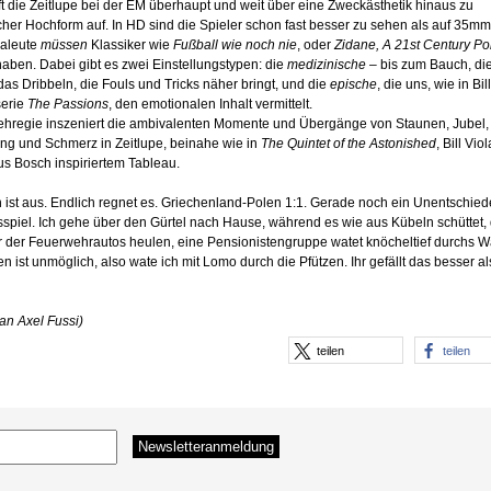
t die Zeitlupe bei der EM überhaupt und weit über eine Zweckästhetik hinaus zu
cher Hochform auf. In HD sind die Spieler schon fast besser zu sehen als auf 35mm
aleute
müssen
Klassiker wie
Fußball wie noch nie
, oder
Zidane, A 21st Century Por
aben. Dabei gibt es zwei Einstellungstypen: die
medizinische
– bis zum Bauch, di
das Dribbeln, die Fouls und Tricks näher bringt, und die
epische
, die uns, wie in Bil
serie
The Passions
, den emotionalen Inhalt vermittelt.
ehregie inszeniert die ambivalenten Momente und Übergänge von Staunen, Jubel,
ung und Schmerz in Zeitlupe, beinahe wie in
The Quintet of the Astonished
, Bill Vio
s Bosch inspiriertem Tableau.
 ist aus. Endlich regnet es. Griechenland-Polen 1:1. Gerade noch ein Unentschied
spiel. Ich gehe über den Gürtel nach Hause, während es wie aus Kübeln schüttet, 
er der Feuerwehrautos heulen, eine Pensionistengruppe watet knöcheltief durchs W
 ist unmöglich, also wate ich mit Lomo durch die Pfützen. Ihr gefällt das besser al
an Axel Fussi)
teilen
teilen