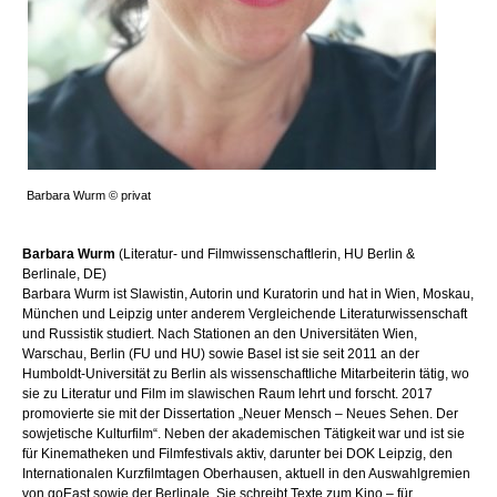
Barbara Wurm © privat
Barbara Wurm
(Literatur- und Filmwissenschaftlerin, HU Berlin &
Berlinale, DE)
Barbara Wurm ist Slawistin, Autorin und Kuratorin und hat in Wien, Moskau,
München und Leipzig unter anderem Vergleichende Literaturwissenschaft
und Russistik studiert. Nach Stationen an den Universitäten Wien,
Warschau, Berlin (FU und HU) sowie Basel ist sie seit 2011 an der
Humboldt-Universität zu Berlin als wissenschaftliche Mitarbeiterin tätig, wo
sie zu Literatur und Film im slawischen Raum lehrt und forscht. 2017
promovierte sie mit der Dissertation „Neuer Mensch – Neues Sehen. Der
sowjetische Kulturfilm“. Neben der akademischen Tätigkeit war und ist sie
für Kinematheken und Filmfestivals aktiv, darunter bei DOK Leipzig, den
Internationalen Kurzfilmtagen Oberhausen, aktuell in den Auswahlgremien
von goEast sowie der Berlinale. Sie schreibt Texte zum Kino – für