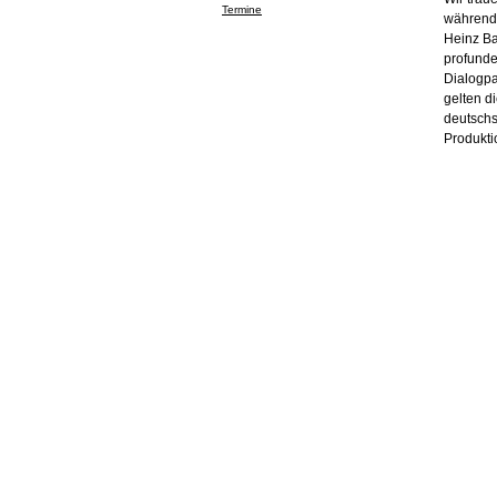
Termine
während 
Heinz Ba
profunde
Dialogpa
gelten d
deutschs
Produkti