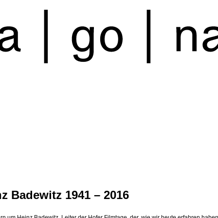
nz Badewitz 1941 – 2016
ern um Heinz Badewitz, Leiter der Hofer Filmtage, der, wie wir heute erfahren haben