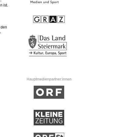
 ist.
r den
e
Hauptmedienpartner:innen