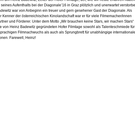
seines Aufenthalts bei der Diagonale’16 in Graz plötzlich und unerwartet verstorben
dewitz war von Anbeginn ein treuer und gern gesehener Gast der Diagonale. Als
r Kenner der österreichischen Kinolandschaft war er für viele Filmemacher/innen
rtner und Förderer. Unter dem Motto „Wir brauchen keine Stars, wir machen Stars“
ie von Heinz Badewitz gegründeten Hofer Filmtage sowohl als Talenteschmiede fü
prachigen Filmnachwuchs als auch als Sprungbrett für unabhängige international
onen. Farewell, Heinz!