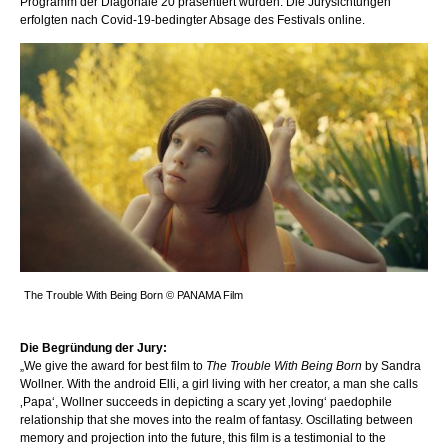
Programm der Diagonale’20 präsentiert wurden. Die Jurysichtungen
erfolgten nach Covid-19-bedingter Absage des Festivals online.
The Trouble With Being Born © PANAMA Film
Die Begründung der Jury:
„We give the award for best film to
The Trouble With Being Born
by Sandra
Wollner. With the android Elli, a girl living with her creator, a man she calls
‚Papa‘, Wollner succeeds in depicting a scary yet ‚loving‘ paedophile
relationship that she moves into the realm of fantasy. Oscillating between
memory and projection into the future, this film is a testimonial to the